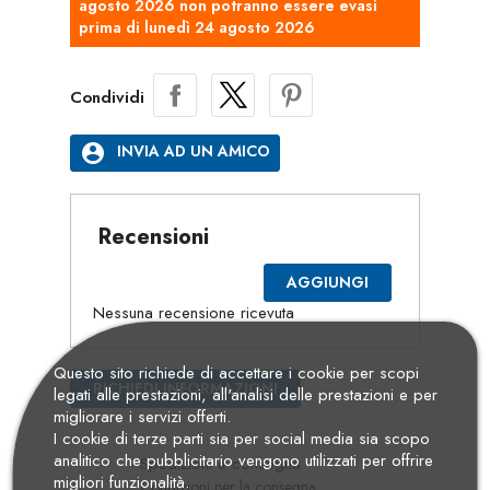
agosto 2026 non potranno essere evasi
prima di lunedì 24 agosto 2026
Condividi
account_circle
INVIA AD UN AMICO
Recensioni
AGGIUNGI
Nessuna recensione ricevuta
Questo sito richiede di accettare i cookie per scopi
RICHIEDI INFORMAZIONI
legati alle prestazioni, all'analisi delle prestazioni e per
migliorare i servizi offerti.
I cookie di terze parti sia per social media sia scopo
analitico che pubblicitario vengono utilizzati per offrire
Spedizioni e consegna
migliori funzionalità.
Condizioni per la consegna