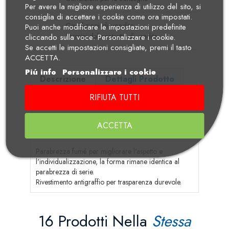
Per avere la migliore esperienza di utilizzo del sito, si
consiglia di accettare i cookie come ora impostati.
Condizioni di vendita
Puoi anche modificare le impostazioni predefinite
Termini del contratto di vendita
cliccando sulla voce: Personalizzare i cookie.
Se accetti le impostazioni consigliate, premi il tasto
ACCETTA.
Piú info
Personalizzare i cookie
Descrizione
Dettagli Prodotto
RIFIUTA TUTTI
Manuali di Uso e Manutenzione
Recensioni
ACCETTA
Parabrezza fumé per migliorare l'aspetto e
l'individualizzazione, la forma rimane identica al
parabrezza di serie.
Rivestimento antigraffio per trasparenza durevole.
16 Prodotti Nella
Stessa