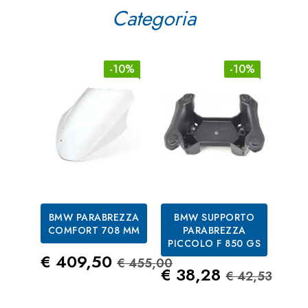
Categoria
-10%
-10%
BMW PARABREZZA
BMW SUPPORTO
BM
COMFORT 708 MM
PARABREZZA
PICCOLO F 850 GS
Prezzo
Prezzo Standard
€ 409,50
€ 455,00
Prezzo
Prezzo St
Pre
€ 38,28
€ 3
€ 42,53