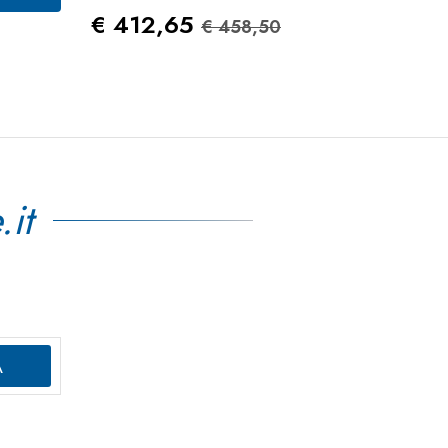
Prezzo
Prezzo Standard
Prez
€ 412,65
€ 23
€ 458,50
Standard
.it