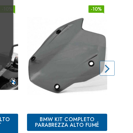
-10%
-10%
LTO
BMW KIT COMPLETO
BMW 
T
PARABREZZA ALTO FUMÉ