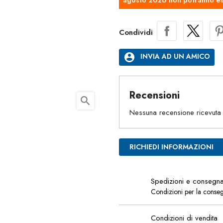
agosto 2026 non potranno es
Condividi
account_circle
INVIA AD UN AMICO
Recensioni
search
Nessuna recensione ricevuta
RICHIEDI INFORMAZIONI
Spedizioni e consegn
Condizioni per la conse
Condizioni di vendita