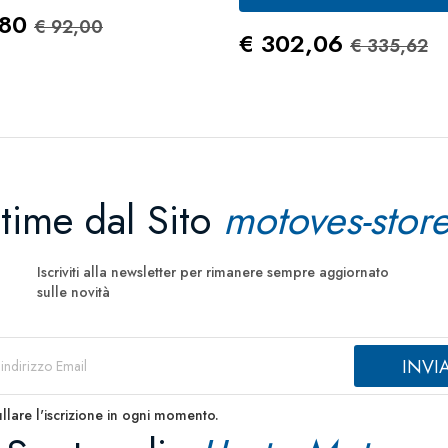
zo
Prezzo Standard
,80
€ 92,00
Prezzo
Prezzo 
€ 302,06
€ 335,62
ltime dal Sito
motoves-store
Iscriviti alla newsletter per rimanere sempre aggiornato
sulle novità
llare l'iscrizione in ogni momento.