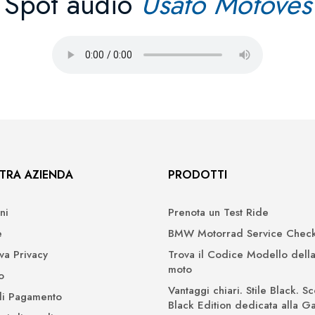
Spot audio
Usato Motoves
TRA AZIENDA
PRODOTTI
ni
Prenota un Test Ride
e
BMW Motorrad Service Check
iva Privacy
Trova il Codice Modello della
moto
o
Vantaggi chiari. Stile Black. Sc
di Pagamento
Black Edition dedicata alla 