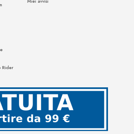
Miei avvisi
n
de
 Rider