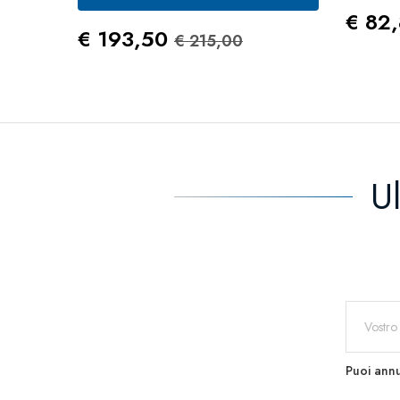
Prez
€ 82
Prezzo
Prezzo Standard
€ 193,50
€ 215,00
U
Puoi annu