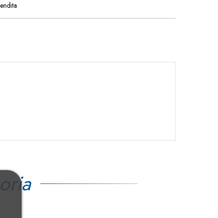
vendita
oria