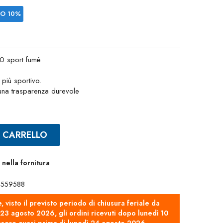
IO 10%
0 sport fumè
più sportivo.
 una trasparenza durevole
L CARRELLO
nella fornitura
38559588
e, visto il previsto periodo di chiusura feriale da
3 agosto 2026, gli ordini ricevuti dopo lunedì 10