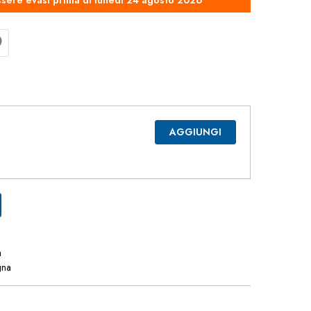
sere evasi prima di lunedì 24 agosto 2026
AGGIUNGI
a
gna