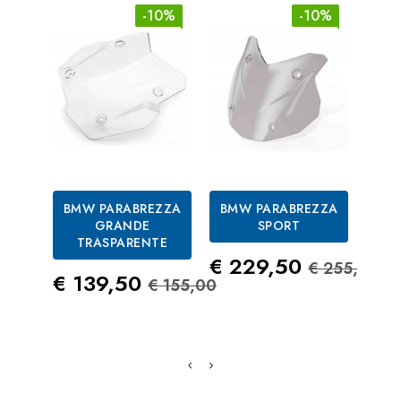
-10%
-10%
BMW PARABREZZA
BMW PARABREZZA
BM
GRANDE
SPORT
TRASPARENTE
Prezzo
Prezzo S
Pre
€ 229,50
€ 3
€ 255,00
Prezzo
Prezzo Standard
€ 139,50
€ 155,00