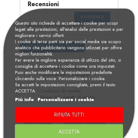
Recensioni
AGGIUNGI
Questo sito richiede di accettare i cookie per scopi
Nessuna recensione ricevuta
legati alle prestazioni, all'analisi delle prestazioni e per
migliorare i servizi offerti.
I cookie di terze parti sia per social media sia scopo
RICHIEDI INFORMAZIONI
analitico che pubblicitario vengono utilizzati per offrire
migliori funzionalità.
Per avere la migliore esperienza di utilizzo del sito, si
consiglia di accettare i cookie come ora impostati.
Spedizioni e consegna
Puoi anche modificare le impostazioni predefinite
Condizioni per la consegna
cliccando sulla voce: Personalizzare i cookie.
Se accetti le impostazioni consigliate, premi il tasto
Condizioni di vendita
ACCETTA.
Termini del contratto di vendita
Piú info
Personalizzare i cookie
RIFIUTA TUTTI
Descrizione
Dettagli Prodotto
ACCETTA
Manuali di Uso e Manutenzione