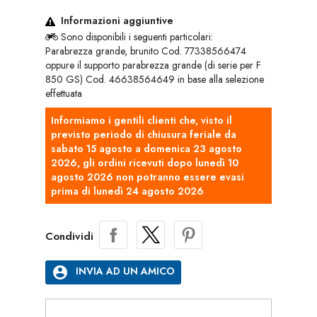
Informazioni aggiuntive
Sono disponibili i seguenti particolari:
Parabrezza grande, brunito Cod. 77338566474
oppure il supporto parabrezza grande (di serie per F
850 GS) Cod. 46638564649 in base alla selezione
effettuata
Informiamo i gentili clienti che, visto il
previsto periodo di chiusura feriale da
sabato 15 agosto a domenica 23 agosto
2026, gli ordini ricevuti dopo lunedì 10
agosto 2026 non potranno essere evasi
prima di lunedì 24 agosto 2026
Condividi
account_circle
INVIA AD UN AMICO