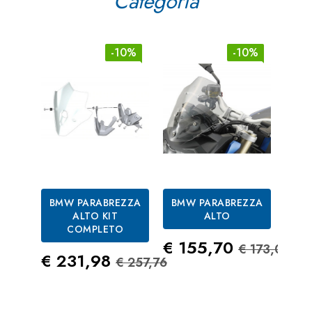
Categoria
-10%
-10%
BMW PARABREZZA
BMW PARABREZZA
BM
ALTO KIT
ALTO
CO
COMPLETO
Prezzo
Prezzo S
Pre
€ 155,70
€ 4
€ 173,00
Prezzo
Prezzo Standard
€ 231,98
€ 257,76