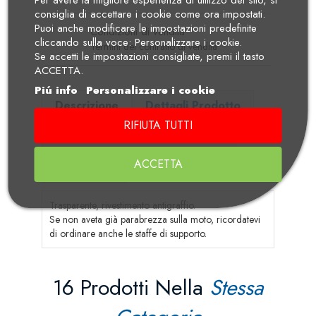
Per avere la migliore esperienza di utilizzo del sito, si
consiglia di accettare i cookie come ora impostati.
Puoi anche modificare le impostazioni predefinite
Condizioni di vendita
cliccando sulla voce: Personalizzare i cookie.
Termini del contratto di vendita
Se accetti le impostazioni consigliate, premi il tasto
ACCETTA.
Piú info
Personalizzare i cookie
Descrizione
Dettagli Prodotto
RIFIUTA TUTTI
Manuali di Uso e Manutenzione
ACCETTA
Recensioni
Trasparente, rivestimento antigraffio.
Se non aveta già parabrezza sulla moto, ricordatevi
di ordinare anche le staffe di supporto.
16 Prodotti Nella
Stessa