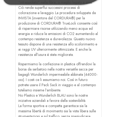
“intrappolato” nella fibra, o meglio legato a essa.
Ciò rende superflui successivi processi di
colorazione e lavaggio. La procedura sviluppata da
INVISTA (inventore del CORDURA®) per la
produzione di CORDURA® TrueLock consente così
di risparmiare risorse utilizzando meno acqua ed
energia e riduce le emissioni di CO2 aumentando al
contempo resistenza e durevolezza. Questo nuovo
tessuto dispone di una resistenza allo scolorimento e
ai raggi UV ulteriormente ottimizzata. E anche la
resistenza all’usura è stata migliorata.
Risparmiamo la confezione in plastica offrendovi la
borsa da serbatoio nella nostra versatile sacca per
bagagli Wunderlich impermeabile abbinata (44000-
xxx). I costi ce li assumiamo noi. Così in futuro
potrete usare il Pack Sack in viaggio e al contempo
tuteliamo insieme l’ambiente.
No Plastics e Wunderlich BLAU sono le nostre
iniziative aziendali a favore della sostenibilità.
La forma sportiva e compatta garantisce sia la
massima libertà di movimento sia la vista libera sulle
strumentazioni e sul traffico, senza pregiudicare