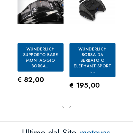
WUNDERLICH
WUNDERLICH
SUPPORTO BASE
BORSA DA
S
MONTAGGIO
SERBATOIO
BORSA...
ELEPHANT SPORT
-...
Prezzo
Pre
€ 82,00
€ 8
Prezzo
€ 195,00
Ultime dal Sito
motoves-