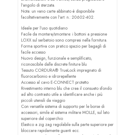
l’angolo di sterzata.
Nota: un vano carte abbinato è disponibile
facoltativamente con l’art. n.: 20602-402.
Ideale per l’uso quotidiano
Facile da montare/smontare: i bottoni a pressione
LOXX sul serbatoio sono compresi nella fornitura.
Forma sportiva con pratico spazio per bagagli di
facile accesso
Nuovo design, funzionale e semplificato,
riconoscibile dalle discrete finiture blu
Tessuto CORDURA® TrueLock impregnato di
fluorocarbonio e idrorepellente
Accesso al cavo E-CONNECT protetto
Rivestimento interno blu che crea il consueto sfondo
ad alto contrasto utile a identificare anche i più
piccoli utensili da viaggio
Con versatile sistema di supporto per le borse di
accessori, simile al sistema militare MOLLE, sul lato
superiore del coperchio
Elastico a zig zag regolabile sulla parte superiore per
bloccare rapidamente guanti ecc.