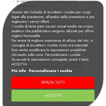
di caricare facilmente lo smartphone tramite
l’accendisigari.
Questo sito richiede di accettare i cookie per scopi
La borsa da serbatoio Sport è dotata di uno
legati alle prestazioni, all'analisi delle prestazioni e per
scomparto indeformabile, che offre al bagaglio
migliorare i servizi offerti.
tenuta e protezione sicure e non svolazza anche a
I cookie di terze parti sia per social media sia scopo
velocità elevate, non provocando quindi rumori di
analitico che pubblicitario vengono utilizzati per offrire
svolazzamento dovuti alla velocità.
migliori funzionalità.
Il coperchio sul lato superiore dispone di un versatile
Per avere la migliore esperienza di utilizzo del sito, si
sistema di supporto simile al sistema militare MOLLE,
consiglia di accettare i cookie come ora impostati.
che consiste in aperture ovali poste a distanza
Puoi anche modificare le impostazioni predefinite
regolare, a ciascuna delle quali è possibile
cliccando sulla voce: Personalizzare i cookie.
agganciare facilmente borse aggiuntive. La rete
Se accetti le impostazioni consigliate, premi il tasto
regolabile, realizzata con un elastico a zig-zag,
ACCETTA.
serve a trattenere rapidamente guanti, ecc. Per il
Piú info
Personalizzare i cookie
trasporto abbiamo previsto una comoda maniglia
antiscivolo.
RIFIUTA TUTTI
Wunderlich BLAU con l'esempio dei tessuti sostenibili
Il nuovo tessuto CORDURA® TrueLock è realizzato
in resistenti fibre di nylon 6,6 multifilamento,
ACCETTA
fabbricate mediante processo di estrusione. In questo
processo continuo il colore viene quasi