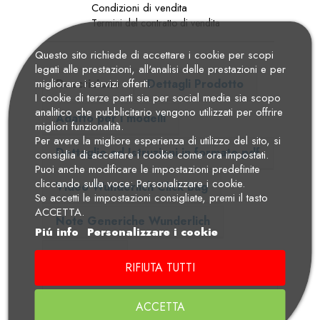
Condizioni di vendita
Termini del contratto di vendita
Questo sito richiede di accettare i cookie per scopi
legati alle prestazioni, all'analisi delle prestazioni e per
Descrizione
Dettagli Prodotto
migliorare i servizi offerti.
I cookie di terze parti sia per social media sia scopo
analitico che pubblicitario vengono utilizzati per offrire
Adatto per i modelli
migliori funzionalità.
Per avere la migliore esperienza di utilizzo del sito, si
Dettaglio ed Istruzioni in formato pdf
consiglia di accettare i cookie come ora impostati.
Puoi anche modificare le impostazioni predefinite
cliccando sulla voce: Personalizzare i cookie.
Video Wunderlich Click Bag
Se accetti le impostazioni consigliate, premi il tasto
ACCETTA.
Note Generiche Wunderlich
Piú info
Personalizzare i cookie
Recensioni
RIFIUTA TUTTI
La borsa da serbatoio su misura per la BMW F 750
ACCETTA
GS e F 850 GS è la soluzione ideale per gli