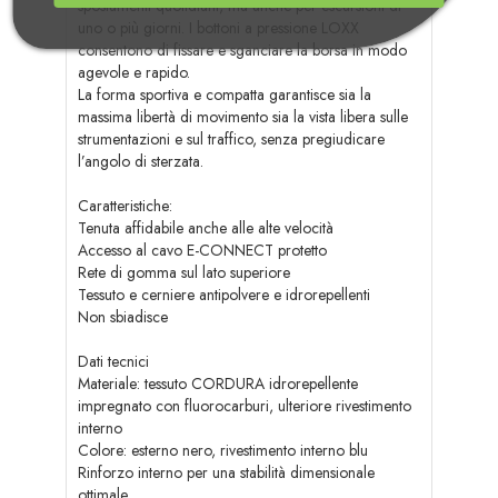
spostamenti quotidiani, ma anche per escursioni di
uno o più giorni. I bottoni a pressione LOXX
consentono di fissare e sganciare la borsa in modo
agevole e rapido.
La forma sportiva e compatta garantisce sia la
massima libertà di movimento sia la vista libera sulle
strumentazioni e sul traffico, senza pregiudicare
l’angolo di sterzata.
Caratteristiche:
Tenuta affidabile anche alle alte velocità
Accesso al cavo E-CONNECT protetto
Rete di gomma sul lato superiore
Tessuto e cerniere antipolvere e idrorepellenti
Non sbiadisce
Dati tecnici
Materiale: tessuto CORDURA idrorepellente
impregnato con fluorocarburi, ulteriore rivestimento
interno
Colore: esterno nero, rivestimento interno blu
Rinforzo interno per una stabilità dimensionale
ottimale