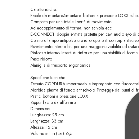
Caratteristiche:
Facile da montare/smontare: bottoni a pressione LOXX sul ser
Compatta per una totale libertà di movimento
Ad accoppiamento di forma, non scivola ecc.
E-CONNECT: doppia entrata protetta per cavi audio e/o di cari
Cerniere lampo antipolvere e idrorepellenti con zip antiscivo
Rivestimento interno blu per una maggiore visibilità ed evitar
Rinforzo interno. Inserti di rinforzo per una stabilità di form
Peso ridotto
Maniglia di trasporto ergonomica
Specifiche tecniche
Tessuto CORDURA impermeabile impregnato con fluorocarburi 
Morbida piastra di fondo antiscivolo. Protegge dai punti di fr
Pratici bottoni a pressione LOXX
Zipper facile da afferrare
Dimensioni
Lunghezza: 25 cm
Larghezza: 33 cm
Altezza: 15 cm
Volume in litri (ca.): 6,5