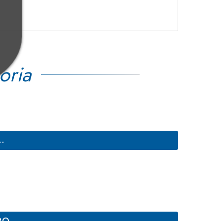
oria
.