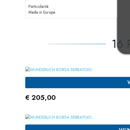
Particolarità
Made in Europe
16 
Prezzo
€ 205,00