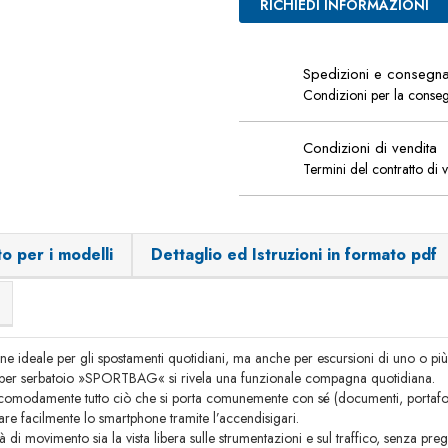
RICHIEDI INFORMAZIONI
Spedizioni e consegn
Condizioni per la conse
Condizioni di vendita
Termini del contratto di 
o per i modelli
Dettaglio ed Istruzioni in formato pdf
one ideale per gli spostamenti quotidiani, ma anche per escursioni di uno o più
a per serbatoio »SPORTBAG« si rivela una funzionale compagna quotidiana.
comodamente tutto ciò che si porta comunemente con sé (documenti, portafogli
 facilmente lo smartphone tramite l’accendisigari.
 di movimento sia la vista libera sulle strumentazioni e sul traffico, senza preg