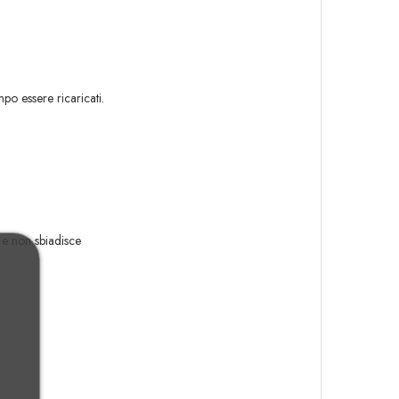
po essere ricaricati.
 e non sbiadisce