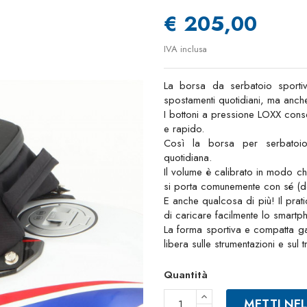
€ 205,00
IVA inclusa
La borsa da serbatoio sporti
spostamenti quotidiani, ma anche
I bottoni a pressione LOXX cons
e rapido.
Così la borsa per serbatoi
quotidiana.
Il volume è calibrato in modo 
si porta comunemente con sé (do
E anche qualcosa di più! Il p
di caricare facilmente lo smartph
La forma sportiva e compatta gar
libera sulle strumentazioni e sul 
Quantità
METTI NE