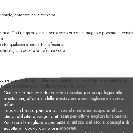
batoio, compresi nella fornitura.
ca. Così i dispositivi nella borsa sono protetti al meglio e possono al contem
lo
e che qualcosa si perda tra le fessure.
a ottimale, che evitano la deformazione.
e gomma hypalon. Ulteriore rivestimento interno. Resistente, antiabrasione
izione sul serbatoio (si incolla come una pellicola)
Questo sito richiede di accettare i cookie per scopi legati alle
prestazioni, all'analisi delle prestazioni e per migliorare i servizi
offerti.
I cookie di terze parti sia per social media sia scopo analitico
che pubblicitario vengono utilizzati per offrire migliori funzionalità.
Per avere la migliore esperienza di utilizzo del sito, si consiglia di
accettare i cookie come ora impostati.