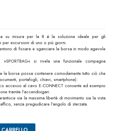
va su misura per la R è la soluzione ideale per gli
 per escursioni di uno o più giorni.
entono di fissare e sganciare la borsa in modo agevole
o »SPORTBAG« si rivela una funzionale compagna
che la borsa possa contenere comodamente tutto ciò che
cumenti, portafogli, chiavi, smartphone).
ratico accesso al cavo E-CONNECT consente ad esempio
one tramite l’accendisigari.
antisce sia la massima libertà di movimento sia la vista
traffico, senza pregiudicare l’angolo di sterzata.
L CARRELLO