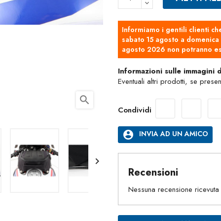
Informiamo i gentili clienti ch
sabato 15 agosto a domenica 2
agosto 2026 non potranno es
Informazioni sulle immagini 
Eventuali altri prodotti, se prese
search
Condividi
account_circle
INVIA AD UN AMICO

Recensioni
Nessuna recensione ricevuta