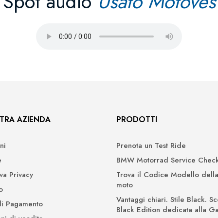
Spot audio
Usato Motoves
TRA AZIENDA
PRODOTTI
ni
Prenota un Test Ride
e
BMW Motorrad Service Check
iva Privacy
Trova il Codice Modello della
moto
o
Vantaggi chiari. Stile Black. Sc
di Pagamento
Black Edition dedicata alla 