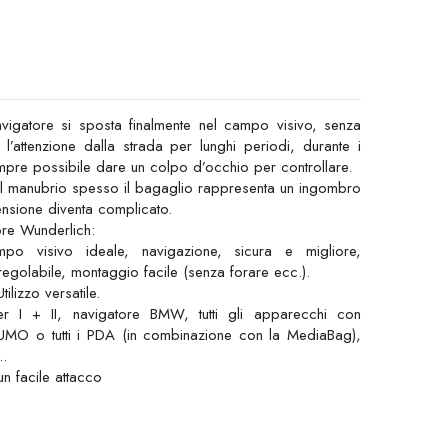
avigatore si sposta finalmente nel campo visivo, senza
l’attenzione dalla strada per lunghi periodi, durante i
empre possibile dare un colpo d’occhio per controllare.
sul manubrio spesso il bagaglio rappresenta un ingombro
ensione diventa complicato.
ore Wunderlich:
 visivo ideale, navigazione, sicura e migliore,
regolabile, montaggio facile (senza forare ecc.).
ilizzo versatile.
r I + II, navigatore BMW, tutti gli apparecchi con
ZUMO o tutti i PDA (in combinazione con la MediaBag),
..
n facile attacco