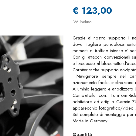
€ 123,00
IVA inclusa
Grazie al nostro supporto il n
dover togliere pericolosamente 
momenti di traffico intenso e’ s
Con gli attacchi convenzionali 
e l’accesso al blocchetto d’acc
Caratteristiche supporto navigat
Navigatore sempre nel campo
azionamento facile, inclinazione 
Alluminio leggero e anodizzato Ut
Compatibile con: TomTom-Ride
adattatore ad artiglio Garmin 
apparecchio fotografico/video..
Set completo di montaggio per u
Made in Germany
Quantità