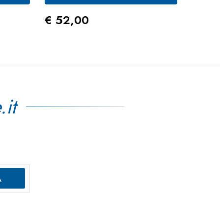
Prezzo
Prez
€ 52,00
€ 16
.it