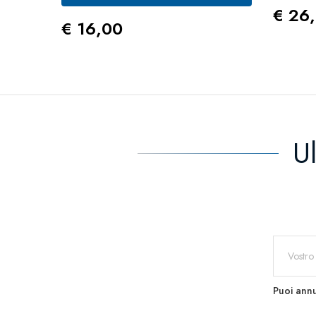
Prez
€ 26
Prezzo
€ 16,00
U
Puoi annu