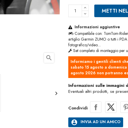
METTI NE
Informazioni aggiuntive
Compatibile con: TomTom-Rider I 
artiglio Garmin ZUMO o tutti i PDA
fotografico/video....
Set completo di montaggio per un
search
Informiamo i gentili clienti ch
sabato 15 agosto a domenica 2
agosto 2026 non potranno es
Informazioni sulle immagini 
Eventuali altri prodotti, se prese

Condividi
account_circle
INVIA AD UN AMICO