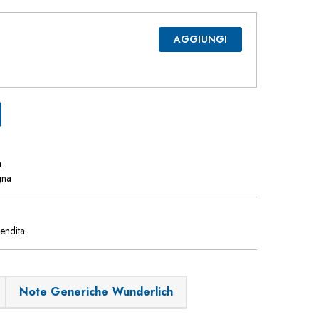
AGGIUNGI
a
gna
vendita
Note Generiche Wunderlich