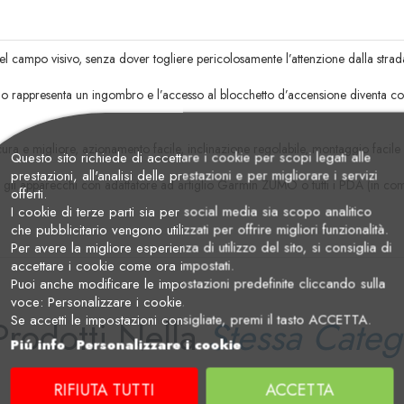
nel campo visivo, senza dover togliere pericolosamente l’attenzione dalla strada
lio rappresenta un ingombro e l’accesso al blocchetto d’accensione diventa co
ra e migliore, azionamento facile, inclinazione regolabile, montaggio facile 
Questo sito richiede di accettare i cookie per scopi legati alle
prestazioni, all'analisi delle prestazioni e per migliorare i servizi
i gli apparecchi con adattatore ad artiglio Garmin ZUMO o tutti i PDA (in c
offerti.
I cookie di terze parti sia per social media sia scopo analitico
che pubblicitario vengono utilizzati per offrire migliori funzionalità.
Per avere la migliore esperienza di utilizzo del sito, si consiglia di
accettare i cookie come ora impostati.
Puoi anche modificare le impostazioni predefinite cliccando sulla
voce: Personalizzare i cookie.
Se accetti le impostazioni consigliate, premi il tasto ACCETTA.
Prodotti Nella
Stessa Categ
Piú info
Personalizzare i cookie
RIFIUTA TUTTI
ACCETTA