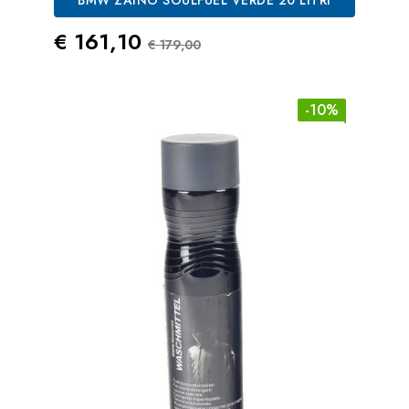
Prezzo
Prezzo Standard
€ 161,10
€ 179,00
-10%