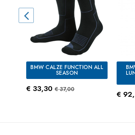
BMW CALZE FUNCTION ALL
BM
Antracite
SEASON
LU
Prezzo
Prezzo Standard
€ 33,30
€ 37,00
Prez
€ 92