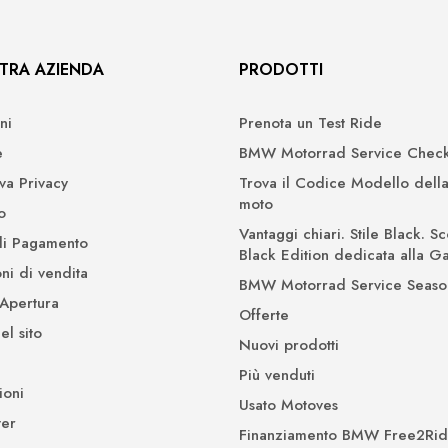
TRA AZIENDA
PRODOTTI
ni
Prenota un Test Ride
e
BMW Motorrad Service Check
iva Privacy
Trova il Codice Modello della
moto
o
Vantaggi chiari. Stile Black. Sc
di Pagamento
Black Edition dedicata alla 
ni di vendita
BMW Motorrad Service Seaso
 Apertura
Offerte
l sito
Nuovi prodotti
Più venduti
ioni
Usato Motoves
er
Finanziamento BMW Free2Ri