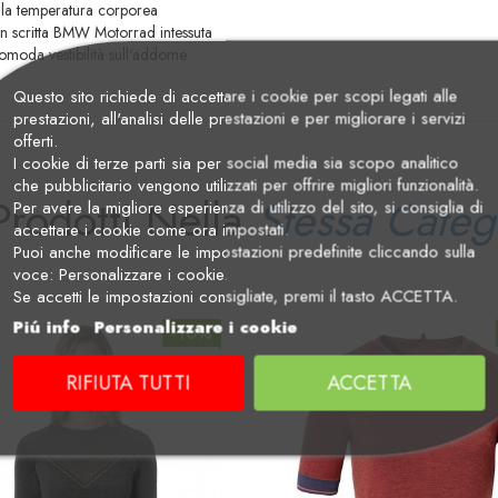
ella temperatura corporea
on scritta BMW Motorrad intessuta
comoda vestibilità sull'addome
Questo sito richiede di accettare i cookie per scopi legati alle
prestazioni, all'analisi delle prestazioni e per migliorare i servizi
offerti.
I cookie di terze parti sia per social media sia scopo analitico
che pubblicitario vengono utilizzati per offrire migliori funzionalità.
Prodotti Nella
Stessa Categ
Per avere la migliore esperienza di utilizzo del sito, si consiglia di
accettare i cookie come ora impostati.
Puoi anche modificare le impostazioni predefinite cliccando sulla
voce: Personalizzare i cookie.
Se accetti le impostazioni consigliate, premi il tasto ACCETTA.
Piú info
Personalizzare i cookie
-10%
RIFIUTA TUTTI
ACCETTA