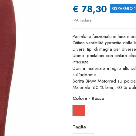
€ 78,30
RISPARMIO 
IVA inclusa
Pantalone funzionale in lana mer
Ottima vestibilità garantita dalla
Diversi tipi di maglia per diver
Uomo: pantaloni con cintura ela
intessuta
Donna: materiale a taglio alto su
sull'addome
Scritta BMW Motorrad sul polpa
Materiale: 60 % lana, 40 % polie
Colore
-
Rosso
Rosso
Taglia