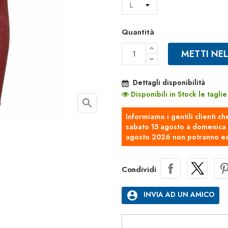
Quantità
METTI NE
Dettagli disponibilità
Disponibili in Stock le taglie 
search
Informiamo i gentili clienti ch
sabato 15 agosto a domenica 2
agosto 2026 non potranno es
Condividi
account_circle
INVIA AD UN AMICO