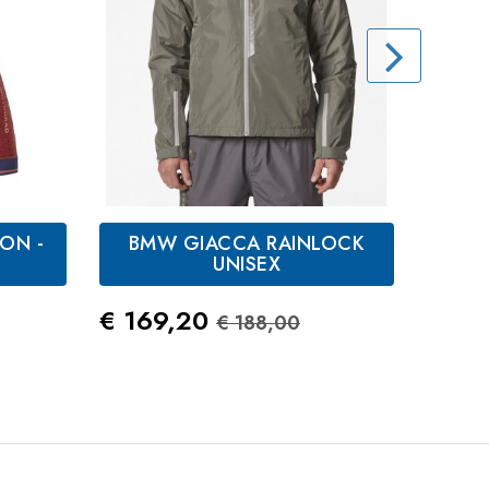
ON -
BMW GIACCA RAINLOCK
Giallo
Khaki
UNISEX
Prez
€ 27
andard
Prezzo
Prezzo Standard
€ 169,20
€ 188,00