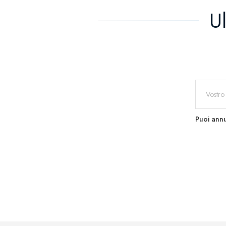
U
Puoi annu