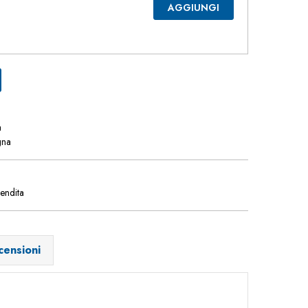
AGGIUNGI
a
gna
vendita
censioni