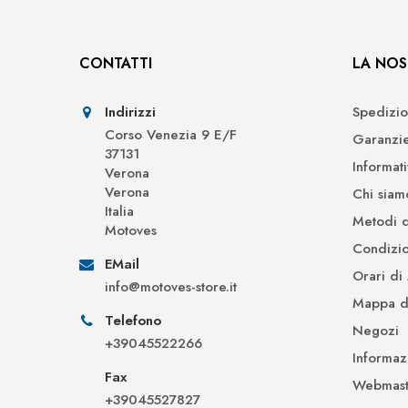
CONTATTI
LA NOS
Indirizzi
Spedizio
Corso Venezia 9 E/F
Garanzi
37131
Informat
Verona
Verona
Chi siam
Italia
Metodi 
Motoves
Condizio
EMail
Orari di
info@motoves-store.it
Mappa de
Telefono
Negozi
+39045522266
Informaz
Fax
Webmast
+39045527827