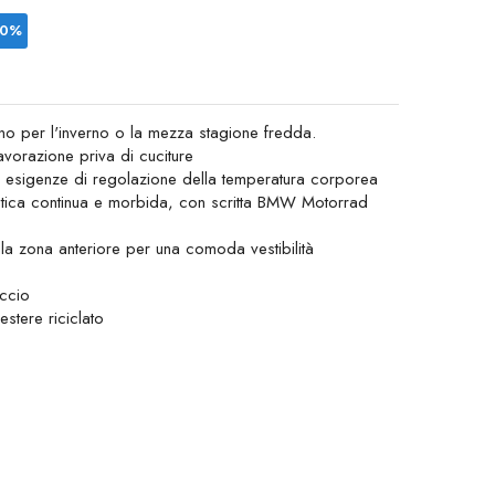
10%
ino per l'inverno o la mezza stagione fredda.
 lavorazione priva di cuciture
se esigenze di regolazione della temperatura corporea
stica continua e morbida, con scritta BMW Motorrad
lla zona anteriore per una comoda vestibilità
ccio
stere riciclato