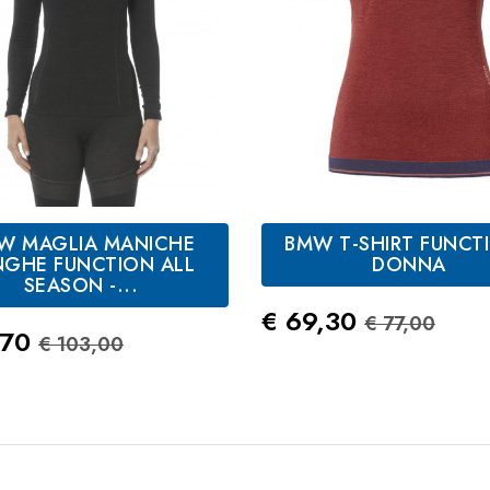
W MAGLIA MANICHE
BMW T-SHIRT FUNCTI
Antracite
Rosso
NGHE FUNCTION ALL
DONNA
SEASON -...
Prezzo
Prezzo St
€ 69,30
€ 77,00
zo
Prezzo Standard
,70
€ 103,00