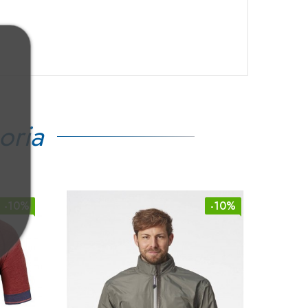
oria
-10%
-10%