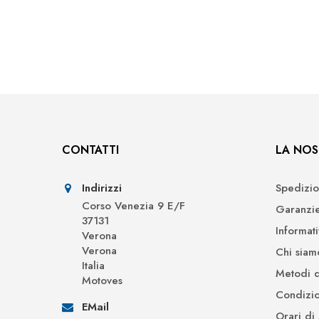
CONTATTI
LA NOS
Indirizzi
Spedizio
Corso Venezia 9 E/F
Garanzi
37131
Informat
Verona
Verona
Chi siam
Italia
Metodi 
Motoves
Condizio
EMail
Orari di