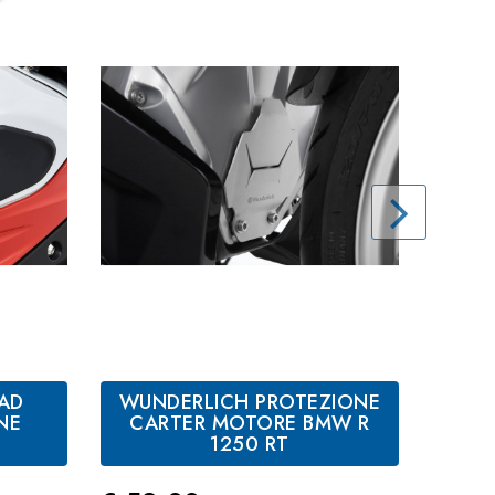
PAD
WUNDERLICH PROTEZIONE
WU
NE
CARTER MOTORE BMW R
1250 RT