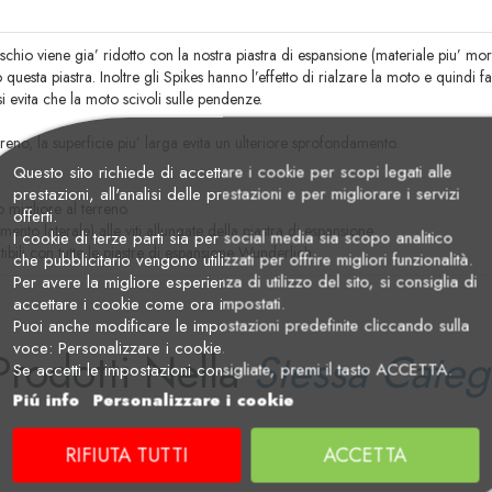
io viene gia’ ridotto con la nostra piastra di espansione (materiale piu’ morb
uesta piastra. Inoltre gli Spikes hanno l’effetto di rialzare la moto e quindi f
si evita che la moto scivoli sulle pendenze.
reno, la superficie piu’ larga evita un ulteriore sprofondamento.
Questo sito richiede di accettare i cookie per scopi legati alle
prestazioni, all'analisi delle prestazioni e per migliorare i servizi
 migliore al terreno.
offerti.
to laterale) alle viti allungate della piastra di espansione.
I cookie di terze parti sia per social media sia scopo analitico
bili con tutte le piastre di espansione Wunderlich.
che pubblicitario vengono utilizzati per offrire migliori funzionalità.
Per avere la migliore esperienza di utilizzo del sito, si consiglia di
accettare i cookie come ora impostati.
Puoi anche modificare le impostazioni predefinite cliccando sulla
voce: Personalizzare i cookie.
Prodotti Nella
Stessa Categ
Se accetti le impostazioni consigliate, premi il tasto ACCETTA.
Piú info
Personalizzare i cookie
RIFIUTA TUTTI
ACCETTA