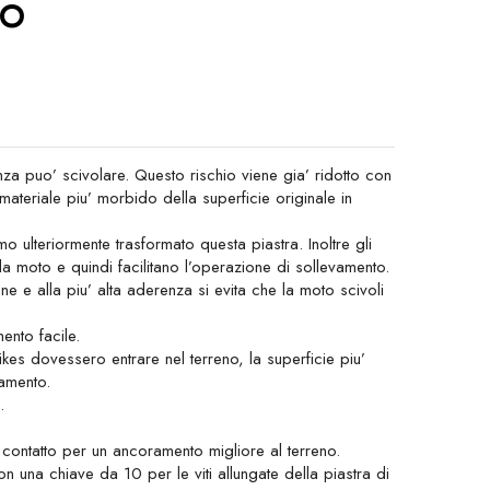
RO
 puo’ scivolare. Questo rischio viene gia’ ridotto con
materiale piu’ morbido della superficie originale in
o ulteriormente trasformato questa piastra. Inoltre gli
 la moto e quindi facilitano l’operazione di sollevamento.
one e alla piu’ alta aderenza si evita che la moto scivoli
nto facile.
kes dovessero entrare nel terreno, la superficie piu’
damento.
.
i contatto per un ancoramento migliore al terreno.
 una chiave da 10 per le viti allungate della piastra di