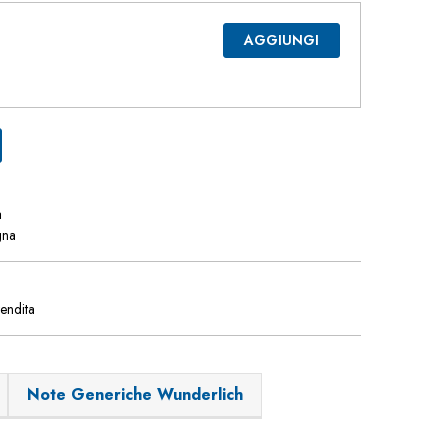
AGGIUNGI
a
gna
vendita
Note Generiche Wunderlich