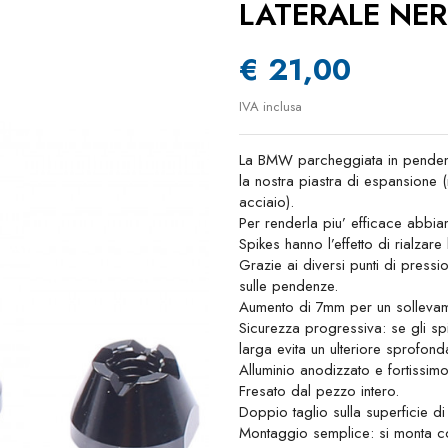
LATERALE NE
€ 21,00
IVA inclusa
La BMW parcheggiata in pendenza
la nostra piastra di espansione (
acciaio).
Per renderla piu’ efficace abbiam
Spikes hanno l’effetto di rialzare
Grazie ai diversi punti di pressi
sulle pendenze.
Aumento di 7mm per un sollevame
Sicurezza progressiva: se gli spi
larga evita un ulteriore sprofon
Alluminio anodizzato e fortissimo
Fresato dal pezzo intero.
Doppio taglio sulla superficie d
Montaggio semplice: si monta con