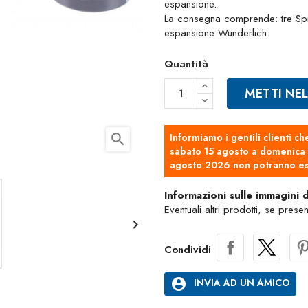
espansione.
La consegna comprende: tre Spikes
espansione Wunderlich.
Quantità
METTI NE
search
Informiamo i gentili clienti ch
sabato 15 agosto a domenica 2
agosto 2026 non potranno es
Informazioni sulle immagini 
Eventuali altri prodotti, se prese

Condividi
account_circle
INVIA AD UN AMICO