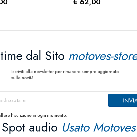
zo
Prezzo
,00
€ 62,00
ltime dal Sito
motoves-store
Iscriviti alla newsletter per rimanere sempre aggiornato
sulle novità
llare l'iscrizione in ogni momento.
Spot audio
Usato Motoves