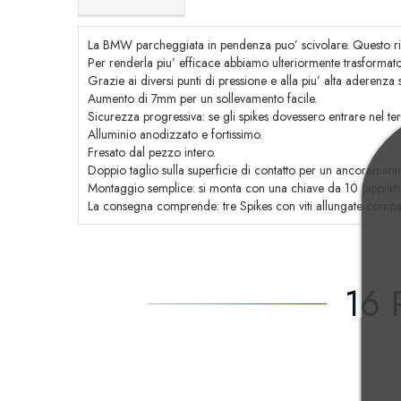
La BMW parcheggiata in pendenza puo’ scivolare. Questo risch
Per renderla piu’ efficace abbiamo ulteriormente trasformato q
Grazie ai diversi punti di pressione e alla piu’ alta aderenza 
Aumento di 7mm per un sollevamento facile.
Sicurezza progressiva: se gli spikes dovessero entrare nel ter
Alluminio anodizzato e fortissimo.
Fresato dal pezzo intero.
Doppio taglio sulla superficie di contatto per un ancoramento
Montaggio semplice: si monta con una chiave da 10 (appiattimen
La consegna comprende: tre Spikes con viti allungate compati
16 