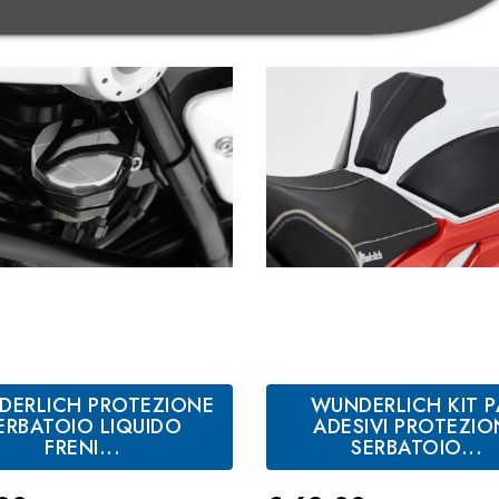
DERLICH PROTEZIONE
WUNDERLICH KIT 
ERBATOIO LIQUIDO
ADESIVI PROTEZIO
FRENI...
SERBATOIO...