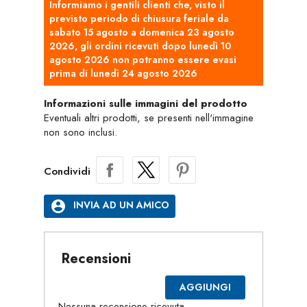
Informiamo i gentili clienti che, visto il
previsto periodo di chiusura feriale da
sabato 15 agosto a domenica 23 agosto
2026, gli ordini ricevuti dopo lunedì 10
agosto 2026 non potranno essere evasi
prima di lunedì 24 agosto 2026
Informazioni sulle immagini del prodotto
Eventuali altri prodotti, se presenti nell'immagine
non sono inclusi.
Condividi
account_circle
INVIA AD UN AMICO
Recensioni
AGGIUNGI
Nessuna recensione ricevuta