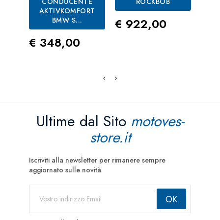
CONDUCENTE
ROCKBOB
AKTIVKOMFORT
Prezzo
BMW S...
€ 922,00
Pre
€ 1
Prezzo
€ 348,00
Ultime dal Sito
motoves-
store.it
Iscriviti alla newsletter per rimanere sempre
aggiornato sulle novità