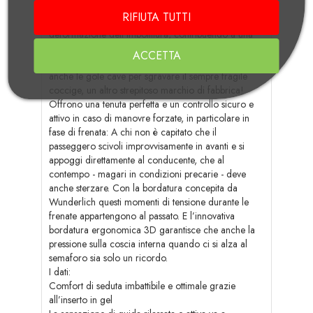
struttura e il peso dell’utente uniformemente
RIFIUTA TUTTI
distribuito su una superficie più ampia impediscono la
deformazione dell’imbottitura, contribuendo a una
sollecitazione specifica notevolmente minore del
ACCETTA
fondoschiena. Comodità! Tipiche Wunderlich sono
anche le gole cave per sgravare il sempre fragile
coccige, un altro strepitoso marchio di fabbrica!
Offrono una tenuta perfetta e un controllo sicuro e
attivo in caso di manovre forzate, in particolare in
fase di frenata: A chi non è capitato che il
passeggero scivoli improvvisamente in avanti e si
appoggi direttamente al conducente, che al
contempo - magari in condizioni precarie - deve
anche sterzare. Con la bordatura concepita da
Wunderlich questi momenti di tensione durante le
frenate appartengono al passato. E l’innovativa
bordatura ergonomica 3D garantisce che anche la
pressione sulla coscia interna quando ci si alza al
semaforo sia solo un ricordo.
I dati:
Comfort di seduta imbattibile e ottimale grazie
all’inserto in gel