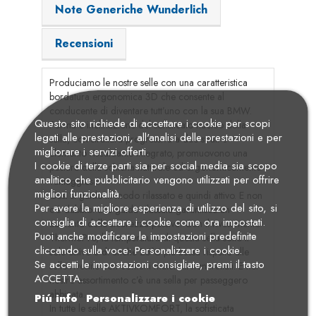
Note Generiche Wunderlich
Recensioni
Produciamo le nostre selle con una caratteristica
bordatura ergonomica 3D che consente al
conducente di diventare tutt’uno con la sua BMW.
Questo sito richiede di accettare i cookie per scopi
Forma e inclinazione del sofisticato nucleo della
legati alle prestazioni, all'analisi delle prestazioni e per
sella, con struttura progressiva a due strati e
migliorare i servizi offerti.
elemento riscaldante integrato, promuovono una
I cookie di terze parti sia per social media sia scopo
postura della schiena naturale ed ergonomicamente
analitico che pubblicitario vengono utilizzati per offrire
vantaggiosa.
migliori funzionalità.
Così si guida in modo rilassato e quindi attivo. E non
Per avere la migliore esperienza di utilizzo del sito, si
c’è dubbio: una guida rilassata garantisce un
consiglia di accettare i cookie come ora impostati.
aumento della sicurezza passiva. Con il rivestimento
Puoi anche modificare le impostazioni predefinite
ThermoPro, la temperatura di questa sella sotto il
cliccando sulla voce: Personalizzare i cookie.
sole estivo è di anche 25°C più bassa rispetto alle
Se accetti le impostazioni consigliate, premi il tasto
selle rivestite con comuni materiali non trattati. E nel
ACCETTA.
nostro assortimento c’è una sella per passeggero
abbinata.
Piú info
Personalizzare i cookie
In tutte le selle AKTIVKOMFORT, la sofisticata