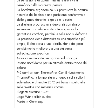
La sensazione di guida rilassata e attiva va a
beneficio della sicurezza passiva
La bordatura ergonomica 3D promuove la postura
naturale del bacino e una posizione confortevole
delle gambe durante la guida e le soste
La struttura progressiva a due strati con strato
superiore morbido e strato interno più sodo
garantisce comfort, perché la sella non si deforma
La pressione viene distribuita su una superficie più
ampia, il che porta a una distribuzione del peso
sensibilmente migliore e a una più bassa
sollecitazione specifica
Gole cave marcate per sgravare il coccige
Inserto riscaldante per un’ottimale distribuzione del
calore
Più comfort con ThermoPro: Con il rivestimento
ThermoPro, la temperatura di questa sella sotto il
sole estivo è di anche 25°C più bassa rispetto alle
selle rivestite con materiali comuni
Eleganti cuciture “Cut”
Logo Wunderlich cucito
Made in Germany.