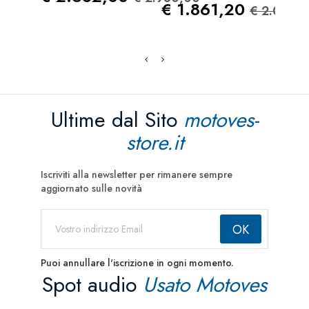
Prezzo
Prezzo
€ 1.861,20
€ 2.068,
Ultime dal Sito
motoves-
store.it
Iscriviti alla newsletter per rimanere sempre
aggiornato sulle novità
Puoi annullare l'iscrizione in ogni momento.
Spot audio
Usato Motoves