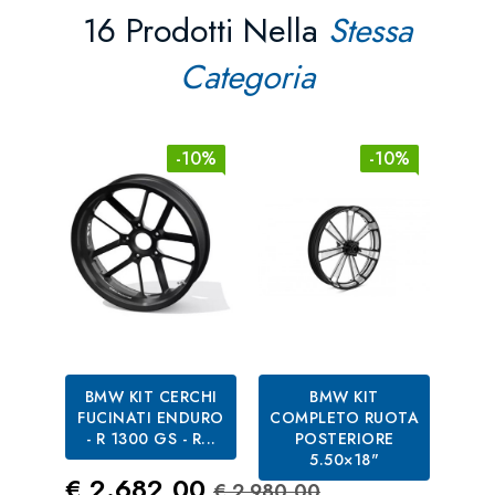
16 Prodotti Nella
Stessa
Categoria
-10%
-10%
BMW KIT CERCHI
BMW KIT
BM
FUCINATI ENDURO
COMPLETO RUOTA
PER
- R 1300 GS - R...
POSTERIORE
CE
5.50×18"
Prezzo
Prezzo Standard
Pre
€ 2.682,00
€ 1
€ 2.980,00