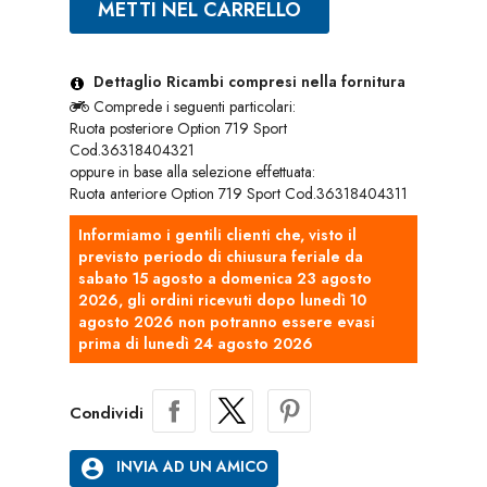
METTI NEL CARRELLO
Dettaglio Ricambi compresi nella fornitura
Comprede i seguenti particolari:
Ruota posteriore Option 719 Sport
Cod.36318404321
oppure in base alla selezione effettuata:
Ruota anteriore Option 719 Sport Cod.36318404311
Informiamo i gentili clienti che, visto il
previsto periodo di chiusura feriale da
sabato 15 agosto a domenica 23 agosto
2026, gli ordini ricevuti dopo lunedì 10
agosto 2026 non potranno essere evasi
prima di lunedì 24 agosto 2026
Condividi
account_circle
INVIA AD UN AMICO