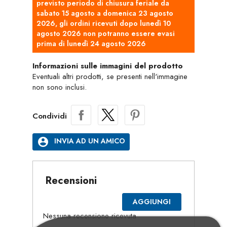
previsto periodo di chiusura feriale da
sabato 15 agosto a domenica 23 agosto
2026, gli ordini ricevuti dopo lunedì 10
agosto 2026 non potranno essere evasi
prima di lunedì 24 agosto 2026
Informazioni sulle immagini del prodotto
Eventuali altri prodotti, se presenti nell'immagine
non sono inclusi.
Condividi
account_circle
INVIA AD UN AMICO
Recensioni
AGGIUNGI
Nessuna recensione ricevuta