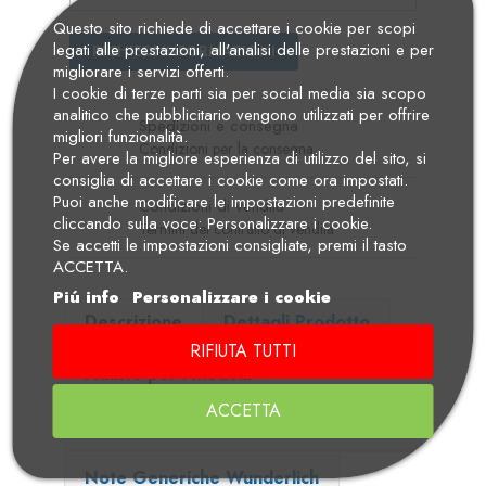
Questo sito richiede di accettare i cookie per scopi
legati alle prestazioni, all'analisi delle prestazioni e per
RICHIEDI INFORMAZIONI
migliorare i servizi offerti.
I cookie di terze parti sia per social media sia scopo
analitico che pubblicitario vengono utilizzati per offrire
Spedizioni e consegna
migliori funzionalità.
Condizioni per la consegna
Per avere la migliore esperienza di utilizzo del sito, si
consiglia di accettare i cookie come ora impostati.
Puoi anche modificare le impostazioni predefinite
Condizioni di vendita
cliccando sulla voce: Personalizzare i cookie.
Termini del contratto di vendita
Se accetti le impostazioni consigliate, premi il tasto
ACCETTA.
Piú info
Personalizzare i cookie
Descrizione
Dettagli Prodotto
RIFIUTA TUTTI
Adatto per i modelli
ACCETTA
Dettaglio ed Istruzioni in formato pdf
Note Generiche Wunderlich