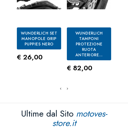
WUNDERLICH SET
WUNDERLICH
MANOPOLE GRIP
TAMPONI
PUPPIES NERO
PROTEZIONE
P
RUOTA
N
Prezzo
€ 26,00
ANTERIORE...
Prezzo
Pre
€ 82,00
€ 4
Ultime dal Sito
motoves-
store.it