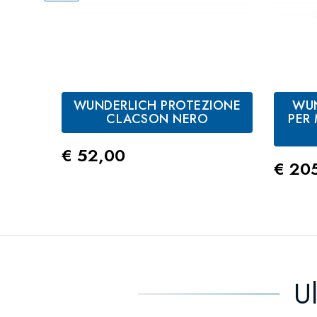
WUNDERLICH PROTEZIONE
WUN
CLACSON NERO
PER
Prezzo
€ 52,00
Prez
€ 20
U