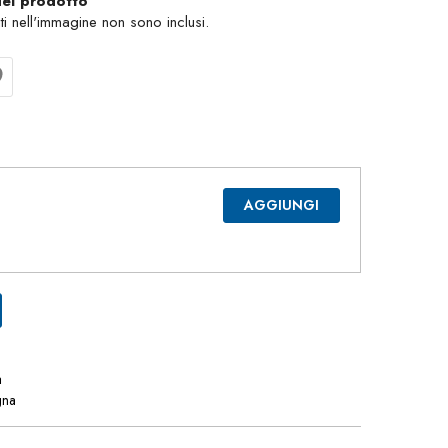
del prodotto
nti nell'immagine non sono inclusi.
AGGIUNGI
a
gna