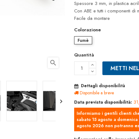
Spessore 3 mm, in plastica acrili
Con ABE e tutti i componenti di
Facile da montare
Colorazione
Fumè
Quantità
search
METTI NE
Dettagli disponibilità
Disponibile a breve

31
Data prevista disponibilità:
Informiamo i gentili clienti ch
sabato 15 agosto a domenica 2
agosto 2026 non potranno es