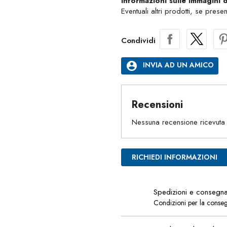
Informazioni sulle immagini 
Eventuali altri prodotti, se prese
Condividi
account_circle
INVIA AD UN AMICO
Recensioni
Nessuna recensione ricevuta
RICHIEDI INFORMAZIONI
Spedizioni e consegn
Condizioni per la conse