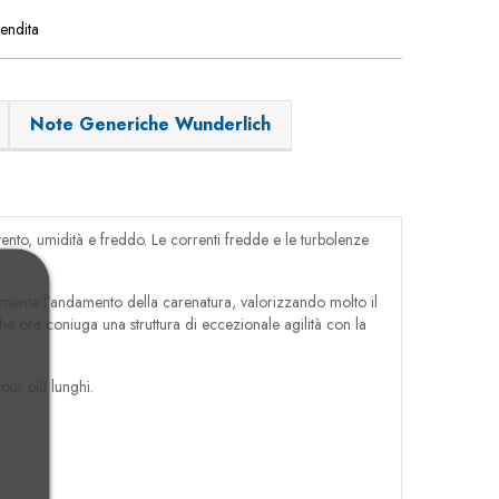
vendita
Note Generiche Wunderlich
nto, umidità e freddo. Le correnti fredde e le turbolenze
mente l'andamento della carenatura, valorizzando molto il
e ora coniuga una struttura di eccezionale agilità con la
our più lunghi.