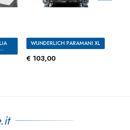
LIA
WUNDERLICH PARAMANI XL
WU
..
P
Prezzo
€ 103,00
Prez
€ 17
.it