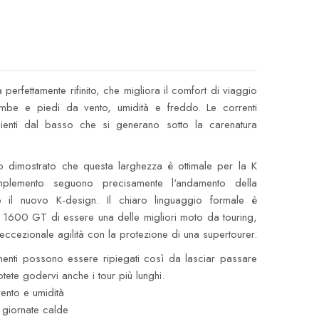
perfettamente rifinito, che migliora il comfort di viaggio
mbe e piedi da vento, umidità e freddo. Le correnti
ienti dal basso che si generano sotto la carenatura
 dimostrato che questa larghezza è ottimale per la K
plemento seguono precisamente l'andamento della
o il nuovo K-design. Il chiaro linguaggio formale è
 K 1600 GT di essere una delle migliori moto da touring,
eccezionale agilità con la protezione di una supertourer.
menti possono essere ripiegati così da lasciar passare
tete godervi anche i tour più lunghi.
vento e umidità
e giornate calde