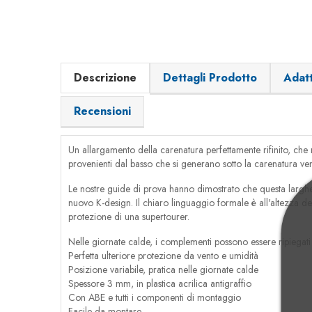
Descrizione
Dettagli Prodotto
Adatt
Recensioni
Un allargamento della carenatura perfettamente rifinito, che
provenienti dal basso che si generano sotto la carenatura ve
Le nostre guide di prova hanno dimostrato che questa largh
nuovo K-design. Il chiaro linguaggio formale è all'altezza d
protezione di una supertourer.
Nelle giornate calde, i complementi possono essere ripiegati 
Perfetta ulteriore protezione da vento e umidità
Posizione variabile, pratica nelle giornate calde
Spessore 3 mm, in plastica acrilica antigraffio
Con ABE e tutti i componenti di montaggio
Facile da montare