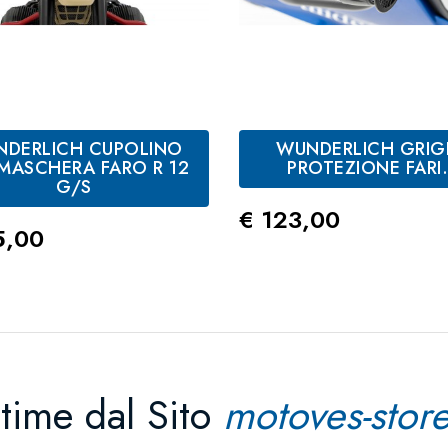
DERLICH CUPOLINO
WUNDERLICH GRIG
 MASCHERA FARO R 12
PROTEZIONE FARI.
G/S
Prezzo
€ 123,00
zo
5,00
ltime dal Sito
motoves-store