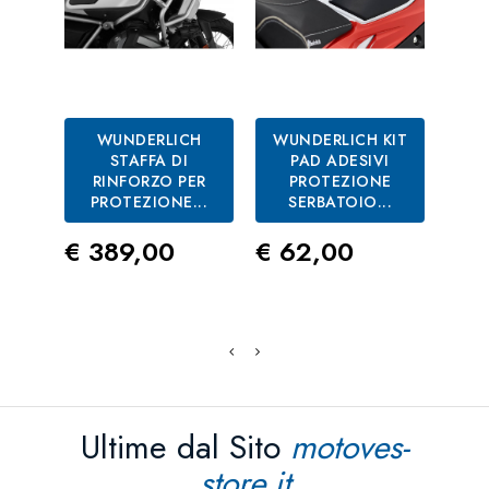
WUNDERLICH
WUNDERLICH KIT
WU
STAFFA DI
PAD ADESIVI
D
RINFORZO PER
PROTEZIONE
PRO
PROTEZIONE...
SERBATOIO...
Pre
€ 1
Prezzo
Prezzo
€ 389,00
€ 62,00
Ultime dal Sito
motoves-
store.it