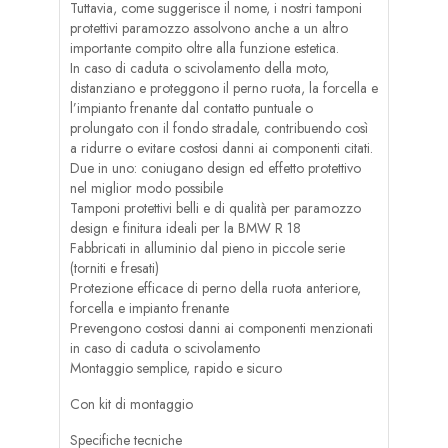
Tuttavia, come suggerisce il nome, i nostri tamponi
protettivi paramozzo assolvono anche a un altro
importante compito oltre alla funzione estetica.
In caso di caduta o scivolamento della moto,
distanziano e proteggono il perno ruota, la forcella e
l’impianto frenante dal contatto puntuale o
prolungato con il fondo stradale, contribuendo così
a ridurre o evitare costosi danni ai componenti citati.
Due in uno: coniugano design ed effetto protettivo
nel miglior modo possibile
Tamponi protettivi belli e di qualità per paramozzo
design e finitura ideali per la BMW R 18
Fabbricati in alluminio dal pieno in piccole serie
(torniti e fresati)
Protezione efficace di perno della ruota anteriore,
forcella e impianto frenante
Prevengono costosi danni ai componenti menzionati
in caso di caduta o scivolamento
Montaggio semplice, rapido e sicuro
Con kit di montaggio
Specifiche tecniche