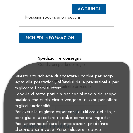
AGGIUNGI
Nessuna recensione ricevuta
RICHIEDI INFORMAZIONI
Spedizioni e consegna
Condizioni per la consegna
Questo sito richiede di accettare i cookie per scopi
Condizioni di vendita
legati alle prestazioni, all'analisi delle prestazioni e per
Termini del contratto di vendita
migliorare i servizi offerti.
I cookie di terze parti sia per social media sia scopo
analitico che pubblicitario vengono utilizzati per offrire
migliori funzionalità.
Descrizione
Dettagli Prodotto
Per avere la migliore esperienza di utilizzo del sito, si
consiglia di accettare i cookie come ora impostati.
Puoi anche modificare le impostazioni predefinite
Adatto per i modelli
cliccando sulla voce: Personalizzare i cookie.