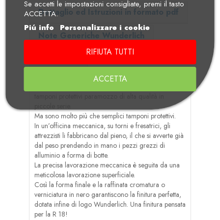
Se accetti le impostazioni consigliate, premi il tasto
Dettaglio ed Istruzioni in formato pdf
ACCETTA.
Piú info
Personalizzare i cookie
Note Generiche Wunderlich
RIFIUTA TUTTI
Recensioni
ACCETTA
Tutto esattamente dove serve: produciamo questi
tamponi protettivi paramozzo di alta qualità in
piccole serie.
Ma sono molto più che semplici tamponi protettivi.
In un’officina meccanica, su torni e fresatrici, gli
attrezzisti li fabbricano dal pieno, il che si avverte già
dal peso prendendo in mano i pezzi grezzi di
alluminio a forma di botte.
La precisa lavorazione meccanica è seguita da una
meticolosa lavorazione superficiale.
Così la forma finale e la raffinata cromatura o
verniciatura in nero garantiscono la finitura perfetta,
dotata infine di logo Wunderlich. Una finitura pensata
per la R 18!