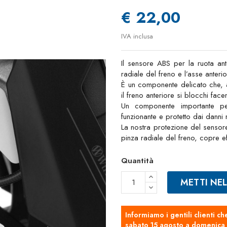
€ 22,00
IVA inclusa
Il sensore ABS per la ruota ant
radiale del freno e l’asse anterio
È un componente delicato che, a
il freno anteriore si blocchi fac
Un componente importante p
funzionante e protetto dai danni 
La nostra protezione del sensore
pinza radiale del freno, copre 
Quantità
METTI NE
Informiamo i gentili clienti ch
sabato 15 agosto a domenica 2