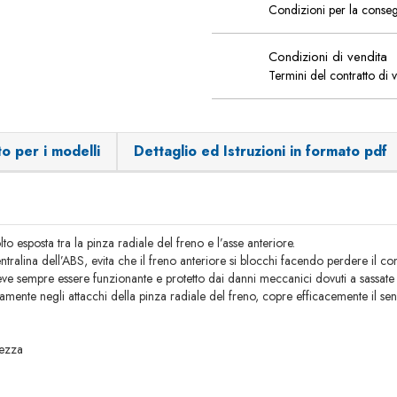
Condizioni per la conse
Condizioni di vendita
Termini del contratto di 
o per i modelli
Dettaglio ed Istruzioni in formato pdf
to esposta tra la pinza radiale del freno e l’asse anteriore.
ralina dell’ABS, evita che il freno anteriore si blocchi facendo perdere il con
sempre essere funzionante e protetto dai danni meccanici dovuti a sassate o 
samente negli attacchi della pinza radiale del freno, copre efficacemente il 
rezza