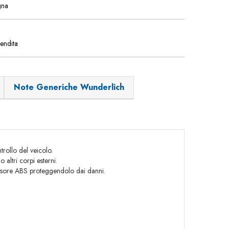
gna
vendita
Note Generiche Wunderlich
trollo del veicolo.
altri corpi esterni.
sensore ABS proteggendolo dai danni.