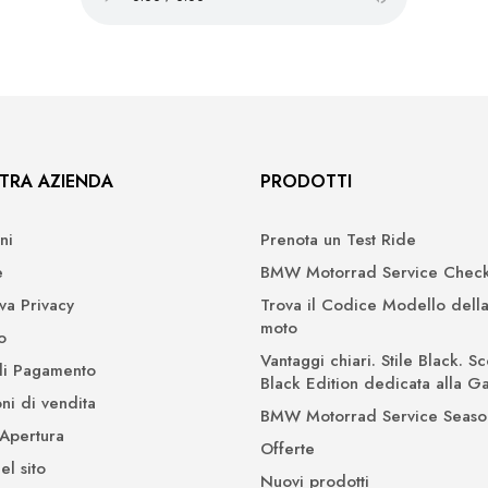
TRA AZIENDA
PRODOTTI
ni
Prenota un Test Ride
e
BMW Motorrad Service Check
iva Privacy
Trova il Codice Modello della
moto
o
Vantaggi chiari. Stile Black. Sc
di Pagamento
Black Edition dedicata alla 
ni di vendita
BMW Motorrad Service Seaso
 Apertura
Offerte
l sito
Nuovi prodotti