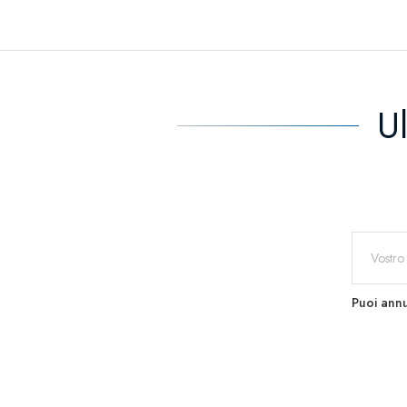
U
Puoi annu