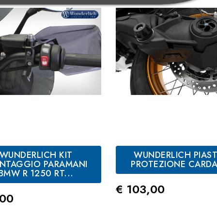
WUNDERLICH KIT
WUNDERLICH PIAS
NTAGGIO PARAMANI
PROTEZIONE CARD
BMW R 1250 RT...
Prezzo
€ 103,00
zo
,00