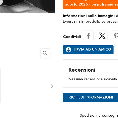
agosto 2026 non potranno es
Informazioni sulle immagini 
Eventuali altri prodotti, se prese
Condividi
account_circle
INVIA AD UN AMICO
search
Recensioni
Nessuna recensione ricevuta

RICHIEDI INFORMAZIONI
Spedizioni e consegn