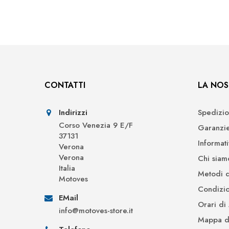
CONTATTI
LA NOS
Indirizzi
Spedizio
Corso Venezia 9 E/F
Garanzi
37131
Informat
Verona
Verona
Chi siam
Italia
Metodi 
Motoves
Condizio
EMail
Orari di
info@motoves-store.it
Mappa de