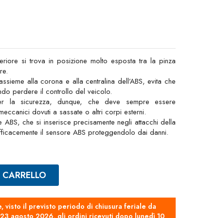
eriore si trova in posizione molto esposta tra la pinza
re.
ssieme alla corona e alla centralina dell’ABS, evita che
endo perdere il controllo del veicolo.
er la sicurezza, dunque, che deve sempre essere
meccanici dovuti a sassate o altri corpi esterni.
 ABS, che si inserisce precisamente negli attacchi della
efficacemente il sensore ABS proteggendolo dai danni.
L CARRELLO
e, visto il previsto periodo di chiusura feriale da
3 agosto 2026, gli ordini ricevuti dopo lunedì 10