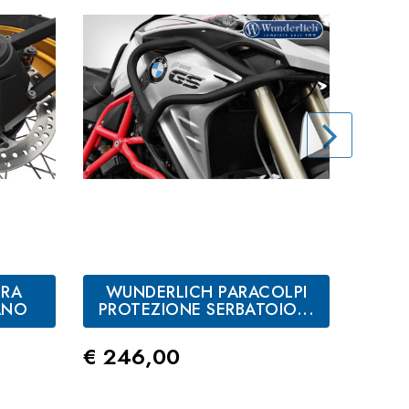
TRA
WUNDERLICH PARACOLPI
W
ANO
PROTEZIONE SERBATOIO...
PROT
Prezzo
Prez
€ 246,00
€ 93