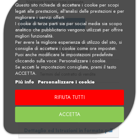
Nessuna recensione ricevuta
Questo sito richiede di accettare i cookie per scopi
legati alle prestazioni, all'analisi delle prestazioni e per
migliorare i servizi offerti.
RICHIEDI INFORMAZIONI
I cookie di terze parti sia per social media sia scopo
analitico che pubblicitario vengono utilizzati per offrire
migliori funzionalità.
Per avere la migliore esperienza di utilizzo del sito, si
Spedizioni e consegna
consiglia di accettare i cookie come ora impostati.
Condizioni per la consegna
Puoi anche modificare le impostazioni predefinite
cliccando sulla voce: Personalizzare i cookie.
Se accetti le impostazioni consigliate, premi il tasto
Condizioni di vendita
ACCETTA.
Termini del contratto di vendita
Piú info
Personalizzare i cookie
RIFIUTA TUTTI
Descrizione
Dettagli Prodotto
ACCETTA
Adatto per i modelli
Dettaglio ed Istruzioni in formato pdf