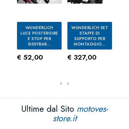
WUNDERLICH
WUNDERLICH SET
LUCE POSTERIORE
STAFFE DI
E STOP PER
SUPPORTO PER
SISSYBAR...
MONTAGGIO...
EX
Prezzo
Prezzo
€ 52,00
€ 327,00
Pre
€ 
Ultime dal Sito
motoves-
store.it