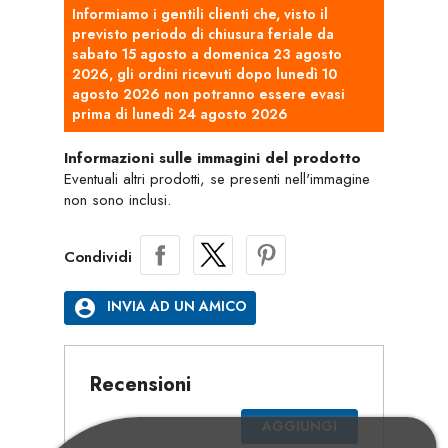
Informiamo i gentili clienti che, visto il
previsto periodo di chiusura feriale da
sabato 15 agosto a domenica 23 agosto
2026, gli ordini ricevuti dopo lunedì 10
agosto 2026 non potranno essere evasi
prima di lunedì 24 agosto 2026
Informazioni sulle immagini del prodotto
Eventuali altri prodotti, se presenti nell'immagine
non sono inclusi.
Condividi
account_circle
INVIA AD UN AMICO
Recensioni
AGGIUNGI