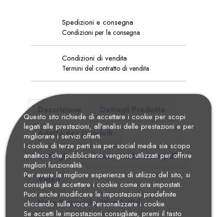
Spedizioni e consegna
Condizioni per la consegna
Condizioni di vendita
Termini del contratto di vendita
Descrizione
Dettagli Prodotto
Questo sito richiede di accettare i cookie per scopi
legati alle prestazioni, all'analisi delle prestazioni e per
Adatto per i modelli
migliorare i servizi offerti.
I cookie di terze parti sia per social media sia scopo
analitico che pubblicitario vengono utilizzati per offrire
Dettaglio ed Istruzioni in formato pdf
migliori funzionalità.
Per avere la migliore esperienza di utilizzo del sito, si
Video
consiglia di accettare i cookie come ora impostati.
Puoi anche modificare le impostazioni predefinite
Note Generiche Wunderlich
cliccando sulla voce: Personalizzare i cookie.
Se accetti le impostazioni consigliate, premi il tasto