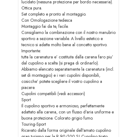
lucidato (nessuna protezione per bordo necessaria).
Ottica pura.
Set completo e pronto al montaggio.
Con Omologazione tedesca
Montaggio fai da te, facile.
Consigliamo la combinazione con il nostro manubrio
sportivo a sezione variabile. A livello estetico e
tecnico si adatta molto bene al concetto sportivo.
Importante:
tutta la carenatura e’ costituita dalla carena faro piu’
dal cupolino a scelta (si prega di ordinarlo).
Abbiamo elencato separatamente la carenatura (incl.
set di montaggio) e i vari cupolini disponibili,
cosicche’ potete scegliere il vostro cupolino a
piacere.
Cupolini compatibili (vedi accessori)
Sport
Il cupolino sportivo e armonioso, perfettamente
adattato alla carena, con un flusso d'aria uniforme e
buona protezione. Colorato grigio fumo.
Touring-Sport
Ricavato dalla forma originale dell'amato cupolino
gran turismo per la R 90/100 S! Cupolino tirato