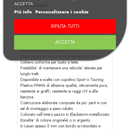
ACCETTA.
Recensioni
Piú info
Personalizzare i cookie
Ispirandoci alla leggendaria R 90 S abbiamo
RIFIUTA TUTTI
concepito questo classico dei tempi moderni che fa
della R nineT una vera Sport-Roadster di razza.
Caratteristiche:
ACCETTA
In un batter d’occhio si trasforma la R nineT in una
vera Retro-classica come l’ R 90 S.
Diminuzione durevole della pressione del vento.
Sollievo uniforme per busto e testa.
Possibilita’ di mantenere una velocita’ elevata per
lunghi tratti.
Disponibile a scelta con cupolino Sport o Touring.
Plastica PMMA di altissima qualità, otticamente pura,
resistente ai graffi, resistente ai raggi UV e alla
benzina.
Costruzione elaborata composta da piu’ parti e con
set di montaggio a peso ridotto.
Colorato nell’intero pezzo in Blackstorm-metallizzato
(tonalita’ di colore originale) o in argento.
In Lexan spesso 5 mm con bordo arrotondato e