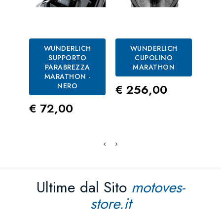
WUNDERLICH
WUNDERLICH
SUPPORTO
CUPOLINO
PARABREZZA
MARATHON
M
MARATHON -
Prezzo
NERO
€ 256,00
Prezzo
Pre
€ 72,00
€ 
Ultime dal Sito
motoves-
store.it