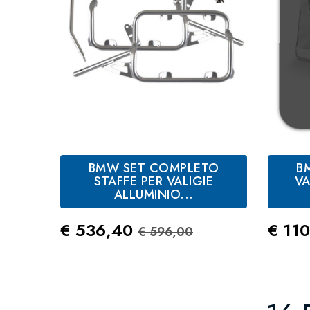
BMW SET COMPLETO
B
STAFFE PER VALIGIE
VA
ALLUMINIO...
Prezzo
Prezzo Standard
Prez
€ 536,40
€ 11
€ 596,00