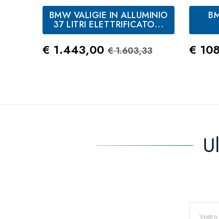
BMW VALIGIE IN ALLUMINIO
B
37 LITRI ELETTRIFICATO...
Prezzo
Prezzo Standard
Prez
€ 1.443,00
€ 10
€ 1.603,33
U