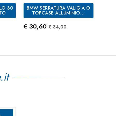
Storm
zato
Metallizzato
LO 30
BMW SERRATURA VALIGIA O
BMW
ETO
TOPCASE ALLUMINIO...
tandard
Prezzo
Prezzo Standard
€ 30,60
€ 34,00
Prez
€ 35
.it