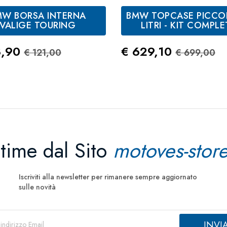
White
Racing
Grey
pastello
metalliz
MW BORSA INTERNA
BMW TOPCASE PICCO
Gravity
opaco
VALIGE TOURING
LITRI - KIT COMPL
Blue
zo
Prezzo Standard
Prezzo
Prezzo S
8,90
€ 629,10
€ 121,00
€ 699,00
ltime dal Sito
motoves-store
Iscriviti alla newsletter per rimanere sempre aggiornato
sulle novità