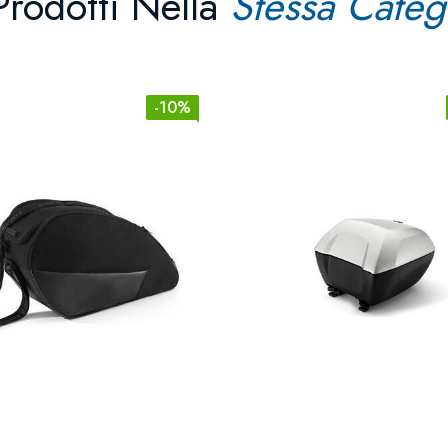
Prodotti Nella
Stessa Categ
-10%
Light
Rosso
Agata