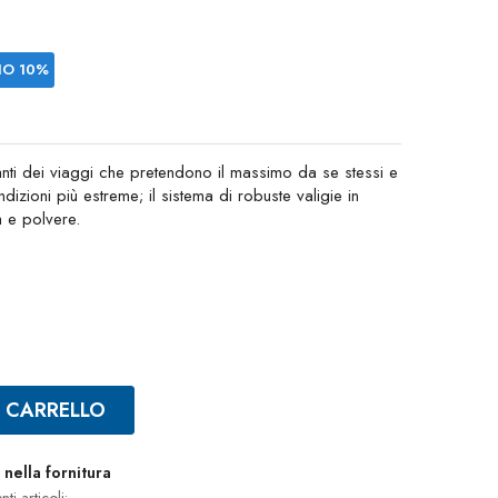
IO 10%
anti dei viaggi che pretendono il massimo da se stessi e
dizioni più estreme; il sistema di robuste valigie in
a e polvere.
L CARRELLO
nella fornitura