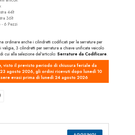
i articoli:
:
tra 44lt
tra 36lt
- 6 Pezzi
a ordinare anche i cilindretti codificati per le serrature per
valigia, 3 cilindretti per serratura a chiave unificata veicolo
cui alla selezione del'articolo:
Serrature da Codificare
.
e, visto il previsto periodo di chiusura feriale da
3 agosto 2026, gli ordini ricevuti dopo lunedì 10
sere evasi prima di lunedì 24 agosto 2026
AGGIUNGI