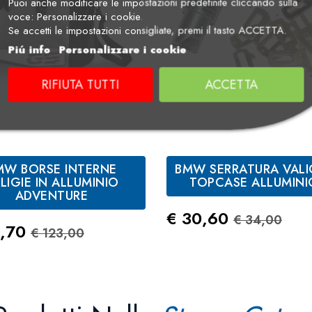
Puoi anche modificare le impostazioni predefinite cliccando sulla
voce: Personalizzare i cookie.
Se accetti le impostazioni consigliate, premi il tasto ACCETTA.
Piú info
Personalizzare i cookie
RIFIUTA TUTTI
ACCETTA
MW BORSE INTERNE
BMW SERRATURA VALI
LIGIE IN ALLUMINIO
TOPCASE ALLUMINIO
ADVENTURE
Prezzo
Prezzo St
€ 30,60
€ 34,00
zo
Prezzo Standard
0,70
€ 123,00