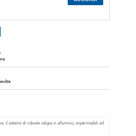
a
gna
vendita
; il sistema di robuste valigie in alluminio, impermeabili ad