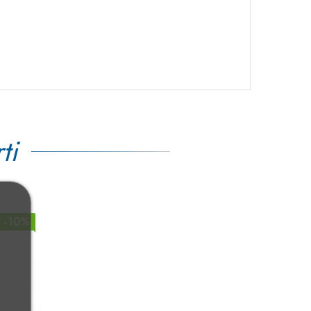
ti
-10%