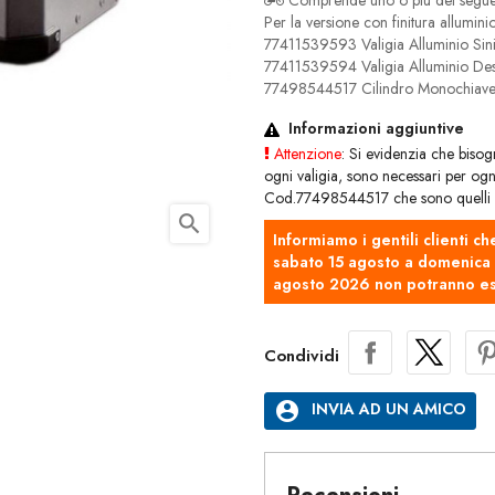
Comprende uno o più dei seguent
Per la versione con finitura alluminio
77411539593 Valigia Alluminio Sinis
77411539594 Valigia Alluminio Des
77498544517 Cilindro Monochiave 
Informazioni aggiuntive
Attenzione
: Si evidenzia che bisogn
ogni valigia, sono necessari per ogni 
Cod.77498544517 che sono quelli di 
search
Informiamo i gentili clienti ch
sabato 15 agosto a domenica 2
agosto 2026 non potranno es
Condividi
account_circle
INVIA AD UN AMICO