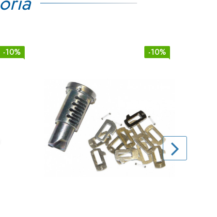
oria
-10%
-10%
Black