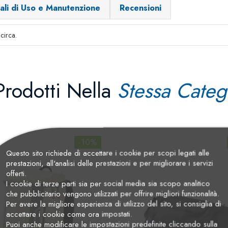
ali di Uso e Manutenzione
Recensioni
 circa.
Prodotti Nella
Stessa Categ
-10%
Questo sito richiede di accettare i cookie per scopi legati alle
prestazioni, all'analisi delle prestazioni e per migliorare i servizi
offerti.
I cookie di terze parti sia per social media sia scopo analitico
che pubblicitario vengono utilizzati per offrire migliori funzionalità.
Per avere la migliore esperienza di utilizzo del sito, si consiglia di
accettare i cookie come ora impostati.
Puoi anche modificare le impostazioni predefinite cliccando sulla