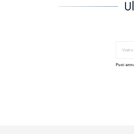
U
Puoi annu