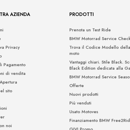
TRA AZIENDA
PRODOTTI
ni
Prenota un Test Ride
e
BMW Motorrad Service Check
iva Privacy
Trova il Codice Modello della
moto
o
Vantaggi chiari. Stile Black. Sc
di Pagamento
Black Edition dedicata alla 
ni di vendita
BMW Motorrad Service Seaso
 Apertura
Offerte
l sito
Nuovi prodotti
Più venduti
ioni
Usato Motoves
er
Finanziamento BMW Free2Ri
on noi
GIVI Promo