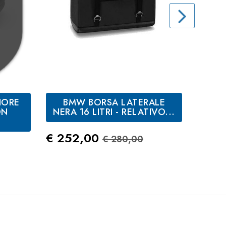
IORE
BMW BORSA LATERALE
BMW
ON
NERA 16 LITRI - RELATIVO...
Prezzo
Prezzo Standard
Prez
€ 252,00
€ 29
€ 280,00
Standard