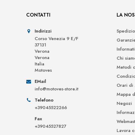
CONTATTI
LA NOS
Indirizzi
Spedizio
Corso Venezia 9 E/F
Garanzi
37131
Informat
Verona
Verona
Chi siam
Italia
Metodi 
Motoves
Condizio
EMail
Orari di
info@motoves-store.it
Mappa de
Telefono
Negozi
+39045522266
Informaz
Fax
Webmast
+39045527827
Lavora c