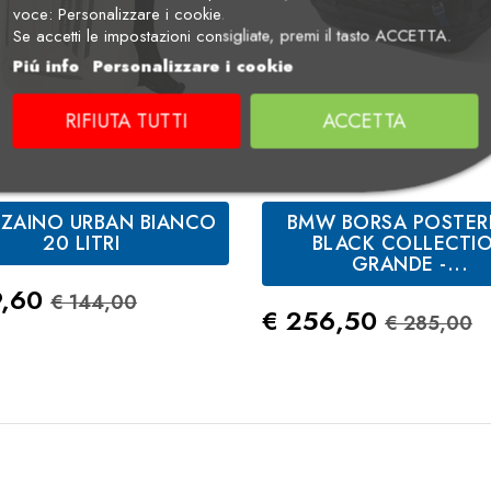
voce: Personalizzare i cookie.
Se accetti le impostazioni consigliate, premi il tasto ACCETTA.
Piú info
Personalizzare i cookie
RIFIUTA TUTTI
ACCETTA
ZAINO URBAN BIANCO
BMW BORSA POSTER
Bianco
Nero
20 LITRI
BLACK COLLECTI
GRANDE -...
zo
Prezzo Standard
9,60
€ 144,00
Prezzo
Prezzo 
€ 256,50
€ 285,00