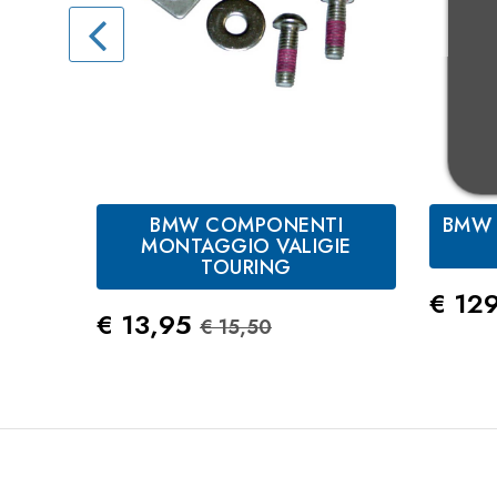
BMW COMPONENTI
BMW 
MONTAGGIO VALIGIE
TOURING
Prez
€ 12
Prezzo
Prezzo Standard
€ 13,95
€ 15,50