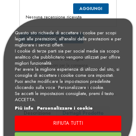
AGGIUNGI
Nessuna recensione ricevuta
Questo sito richiede di accettare i cookie per scopi
RICHIEDI INFORMAZIONI
legati alle prestazioni, all'analisi delle prestazioni e per
migliorare i servizi offerti.
I cookie di terze parti sia per social media sia scopo
analitico che pubblicitario vengono utilizzati per offrire
Spedizioni e consegna
migliori funzionalità.
Condizioni per la consegna
Per avere la migliore esperienza di utilizzo del sito, si
consiglia di accettare i cookie come ora impostati.
Puoi anche modificare le impostazioni predefinite
Condizioni di vendita
cliccando sulla voce: Personalizzare i cookie.
Termini del contratto di vendita
Se accetti le impostazioni consigliate, premi il tasto
ACCETTA.
Piú info
Personalizzare i cookie
Descrizione
Dettagli Prodotto
RIFIUTA TUTTI
Manuali di Uso e Manutenzione