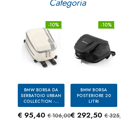
Categoria
-10%
-10%
BMW BORSA DA
BMW BORSA
SERBATOIO URBAN
POSTERIORE 20
COLLECTION -...
LITRI
PI
Prezzo
Prezzo Standard
Prezzo
Prezzo S
€ 95,40
€ 292,50
€ 106,00
€ 325,00
Pre
€ 1