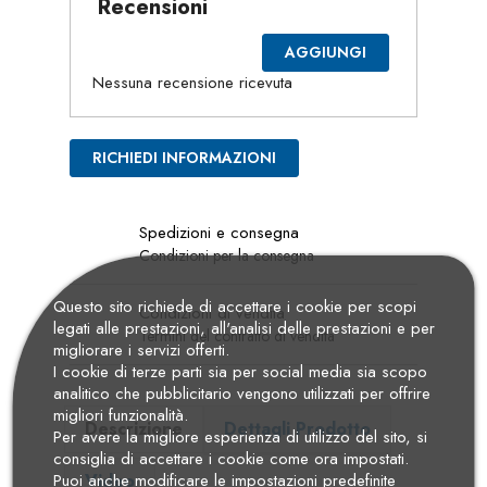
Recensioni
AGGIUNGI
Nessuna recensione ricevuta
RICHIEDI INFORMAZIONI
Spedizioni e consegna
Condizioni per la consegna
Questo sito richiede di accettare i cookie per scopi
Condizioni di vendita
legati alle prestazioni, all'analisi delle prestazioni e per
Termini del contratto di vendita
migliorare i servizi offerti.
I cookie di terze parti sia per social media sia scopo
analitico che pubblicitario vengono utilizzati per offrire
migliori funzionalità.
Descrizione
Dettagli Prodotto
Per avere la migliore esperienza di utilizzo del sito, si
consiglia di accettare i cookie come ora impostati.
Puoi anche modificare le impostazioni predefinite
Video