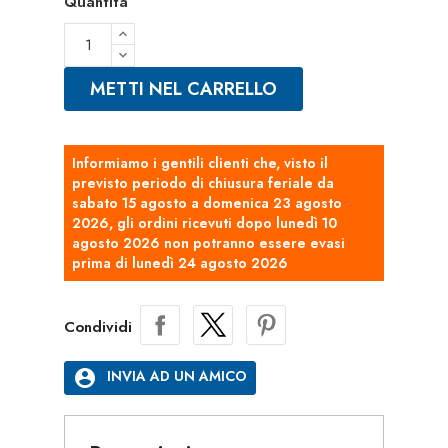
Quantità
METTI NEL CARRELLO
Informiamo i gentili clienti che, visto il
previsto periodo di chiusura feriale da
sabato 15 agosto a domenica 23 agosto
2026, gli ordini ricevuti dopo lunedì 10
agosto 2026 non potranno essere evasi
prima di lunedì 24 agosto 2026
Condividi
account_circle
INVIA AD UN AMICO