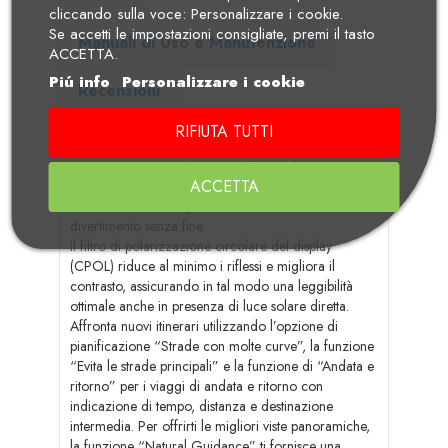
cliccando sulla voce: Personalizzare i cookie.
Se accetti le impostazioni consigliate, premi il tasto
Manuali di Uso e Manutenzione
ACCETTA.
Piú info
Personalizzare i cookie
Recensioni
RIFIUTA TUTTI
Goditi le più belle corse della tua vita.
Lascia che il nuovo Navigator VI ti guidi nei più bei
ACCETTA
tour della tua vita. L'ampio touchscreen 5 pollici ti
consentirà di immergerti nella corsa in un
divertimento senza fine.
Il filtro di polarizzazione circolare del display
(CPOL) riduce al minimo i riflessi e migliora il
contrasto, assicurando in tal modo una leggibilità
ottimale anche in presenza di luce solare diretta.
Affronta nuovi itinerari utilizzando l’opzione di
pianificazione “Strade con molte curve”, la funzione
“Evita le strade principali” e la funzione di “Andata e
ritorno” per i viaggi di andata e ritorno con
indicazione di tempo, distanza e destinazione
intermedia. Per offrirti le migliori viste panoramiche,
la funzione “Natural Guidance” ti fornisce una