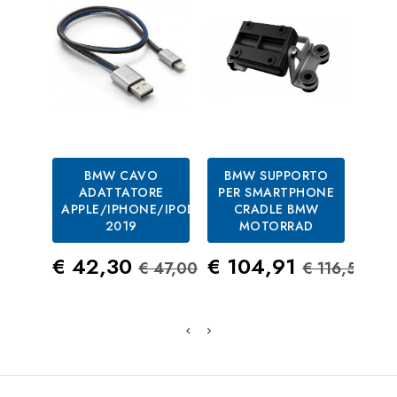
BMW CAVO
BMW SUPPORTO
BM
ADATTATORE
PER SMARTPHONE
C
APPLE/IPHONE/IPOD
CRADLE BMW
2019
MOTORRAD
Prezzo
Prezzo Standard
Prezzo
Prezzo S
Pre
€ 42,30
€ 104,91
€ 4
€ 47,00
€ 116,57