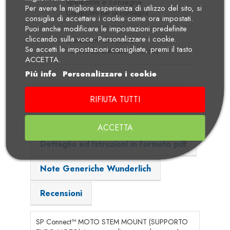
Spedizioni e consegna
Per avere la migliore esperienza di utilizzo del sito, si
Condizioni per la consegna
consiglia di accettare i cookie come ora impostati.
Puoi anche modificare le impostazioni predefinite
cliccando sulla voce: Personalizzare i cookie.
Condizioni di vendita
Se accetti le impostazioni consigliate, premi il tasto
Termini del contratto di vendita
ACCETTA.
Piú info
Personalizzare i cookie
Descrizione
Dettagli Prodotto
RIFIUTA TUTTI
Adatto per i modelli
ACCETTA
Dettaglio ed Istruzioni in formato pdf
Note Generiche Wunderlich
Recensioni
SP Connect™ MOTO STEM MOUNT (SUPPORTO