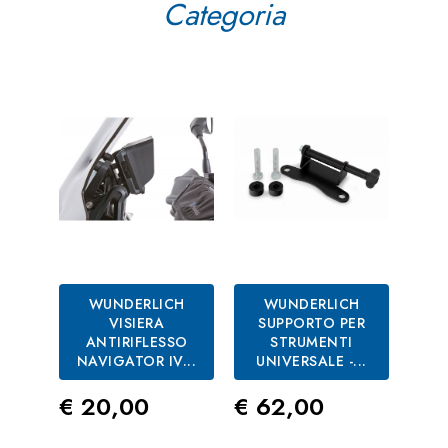
Categoria
WUNDERLICH
WUNDERLICH
VISIERA
SUPPORTO PER
ANTIRIFLESSO
STRUMENTI
NAVIGATOR IV...
UNIVERSALE -...
DI
Prezzo
Prezzo
Pre
€ 20,00
€ 62,00
€ 1