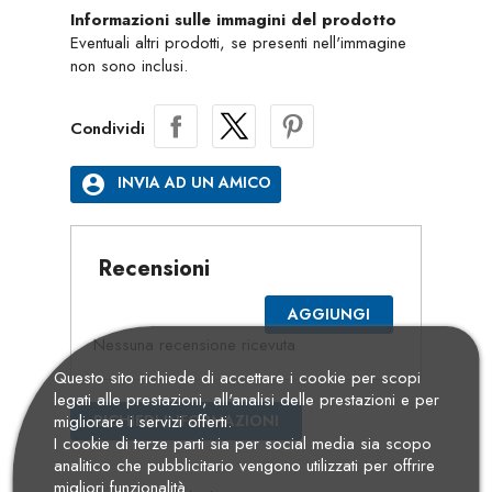
Informazioni sulle immagini del prodotto
Eventuali altri prodotti, se presenti nell'immagine
non sono inclusi.
Condividi
account_circle
INVIA AD UN AMICO
Recensioni
AGGIUNGI
Nessuna recensione ricevuta
Questo sito richiede di accettare i cookie per scopi
legati alle prestazioni, all'analisi delle prestazioni e per
RICHIEDI INFORMAZIONI
migliorare i servizi offerti.
I cookie di terze parti sia per social media sia scopo
analitico che pubblicitario vengono utilizzati per offrire
migliori funzionalità.