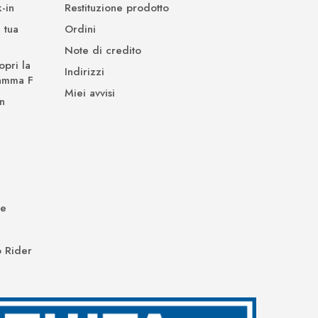
-in
Restituzione prodotto
 tua
Ordini
Note di credito
opri la
Indirizzi
Gamma F
Miei avvisi
n
de
 Rider