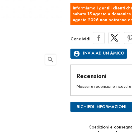
Informiamo i gentili clienti ch
sabato 15 agosto a domenica 2
agosto 2026 non potranno es
Condividi
account_circle
INVIA AD UN AMICO
search
Recensioni
Nessuna recensione ricevuta
RICHIEDI INFORMAZIONI
Spedizioni e consegn