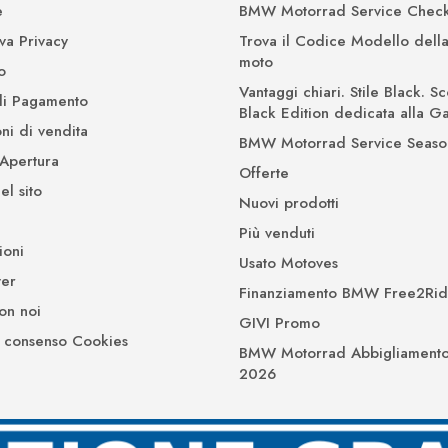
e
BMW Motorrad Service Check
iva Privacy
Trova il Codice Modello della
moto
o
Vantaggi chiari. Stile Black. Sc
di Pagamento
Black Edition dedicata alla 
ni di vendita
BMW Motorrad Service Seaso
 Apertura
Offerte
l sito
Nuovi prodotti
Più venduti
ioni
Usato Motoves
er
Finanziamento BMW Free2Ri
on noi
GIVI Promo
 consenso Cookies
BMW Motorrad Abbigliamento
2026