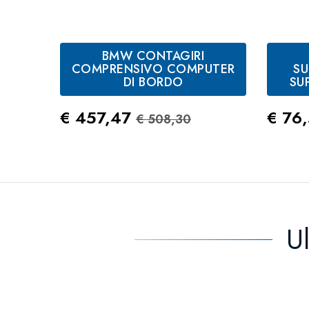
BMW CONTAGIRI
COMPRENSIVO COMPUTER
S
DI BORDO
SU
Prezzo
Prezzo Standard
Prez
€ 457,47
€ 76
€ 508,30
U