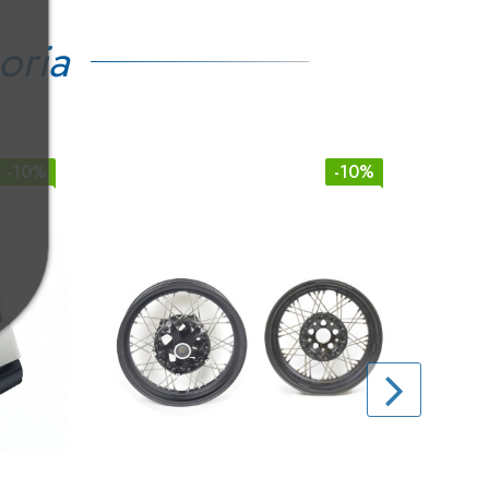
oria
-10%
-10%