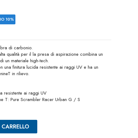
IO 10%
ibra di carbonio.
lta qualità per il la presa di aspirazione combina un
di un materiale high-tech.
una finitura lucida resistente ai raggi UV e ha un
ineT in rilievo.
da resistente ai raggi UV
nine T: Pure Scrambler Racer Urban G / S
L CARRELLO