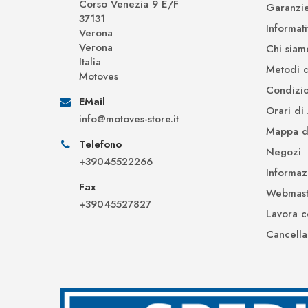
Corso Venezia 9 E/F
Garanzi
37131
Informat
Verona
Verona
Chi siam
Italia
Metodi 
Motoves
Condizio
EMail
Orari di
info@motoves-store.it
Mappa de
Telefono
Negozi
+39045522266
Informaz
Fax
Webmast
+39045527827
Lavora c
Cancella