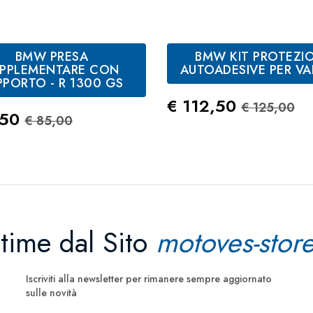
BMW PRESA
BMW KIT PROTEZIO
UPPLEMENTARE CON
AUTOADESIVE PER VA
PPORTO - R 1300 GS
Prezzo
Prezzo S
€ 112,50
€ 125,00
zo
Prezzo Standard
,50
€ 85,00
ltime dal Sito
motoves-store
Iscriviti alla newsletter per rimanere sempre aggiornato
sulle novità