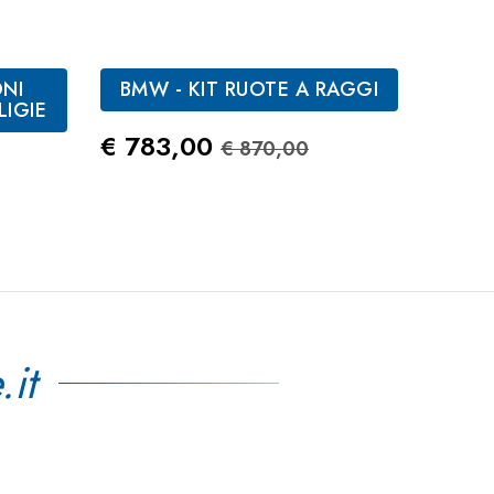
NI
BMW - KIT RUOTE A RAGGI
LIGIE
CA
Prezzo
Prezzo Standard
€ 783,00
€ 870,00
tandard
Prez
€ 26
.it