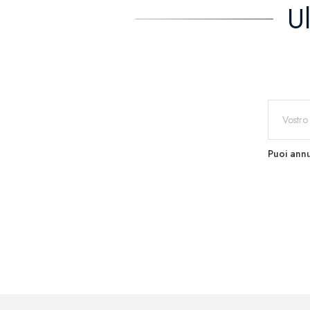
U
Puoi annu