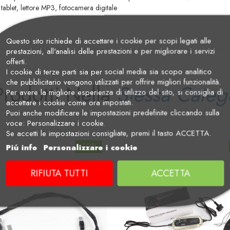
tablet, lettore MP3, fotocamera digitale
Questo sito richiede di accettare i cookie per scopi legati alle
prestazioni, all'analisi delle prestazioni e per migliorare i servizi
offerti.
I cookie di terze parti sia per social media sia scopo analitico
che pubblicitario vengono utilizzati per offrire migliori funzionalità.
Prodotti Nella
Stessa Categ
Per avere la migliore esperienza di utilizzo del sito, si consiglia di
accettare i cookie come ora impostati.
Puoi anche modificare le impostazioni predefinite cliccando sulla
voce: Personalizzare i cookie.
Se accetti le impostazioni consigliate, premi il tasto ACCETTA.
-10%
Piú info
Personalizzare i cookie
RIFIUTA TUTTI
ACCETTA