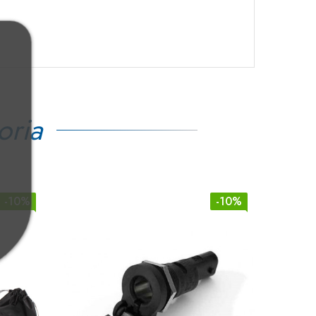
oria
-10%
-10%