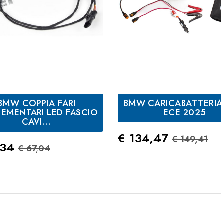
BMW COPPIA FARI
BMW CARICABATTERIA
LEMENTARI LED FASCIO
ECE 2025
CAVI...
Prezzo
Prezzo S
€ 134,47
€ 149,41
zo
Prezzo Standard
,34
€ 67,04