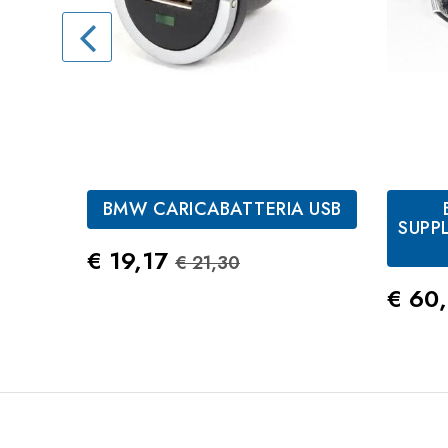
BMW CARICABATTERIA USB
SUPP
Prezzo
Prezzo Standard
€ 19,17
€ 21,30
Prez
€ 60