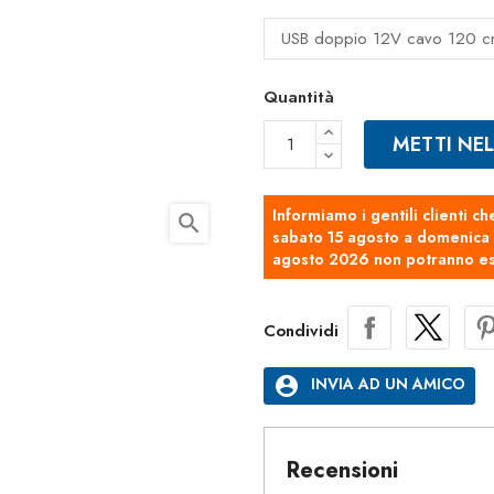
Quantità
METTI NE
Informiamo i gentili clienti ch
search
sabato 15 agosto a domenica 2
agosto 2026 non potranno es
Condividi
account_circle
INVIA AD UN AMICO
Recensioni