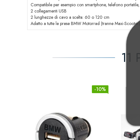
Compatibile per esempio con smartphone, telefono portatile, 
2 collegamenti USB
2 lunghezze di cavo a scelta: 60 o 120 cm
Adatto a tutte le prese BMW Motorrad (tranne Maxi-Scooter)
11 
-10%