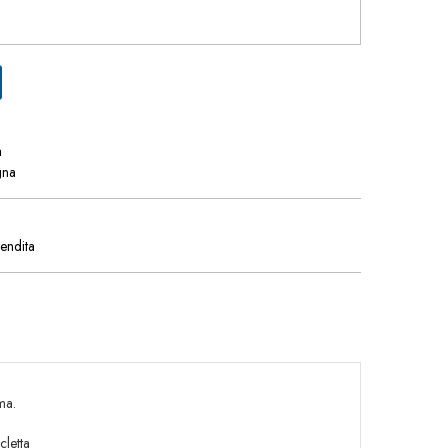
a
gna
vendita
ma.
cletta