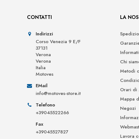
CONTATTI
LA NOS
Indirizzi
Spedizio
Corso Venezia 9 E/F
Garanzi
37131
Informat
Verona
Verona
Chi siam
Italia
Metodi 
Motoves
Condizio
EMail
Orari di
info@motoves-store.it
Mappa de
Telefono
Negozi
+39045522266
Informaz
Fax
Webmast
+39045527827
Lavora c