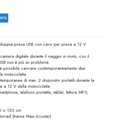
 10%
a doppia presa USB con cavo per presa a 12 V
camera digitale durante il viaggio in moto, con il
USB non è più un problema.
 è possibile caricare contemporaneamente due
la motocicletta.
temporanea di max. 2 dispositivi portatili durante la
ca a 12 V della motocicletta
tphone, telefono portatile, tablet, lettore MP3,
60 o 120 cm
orrad (tranne Maxi-Scooter)