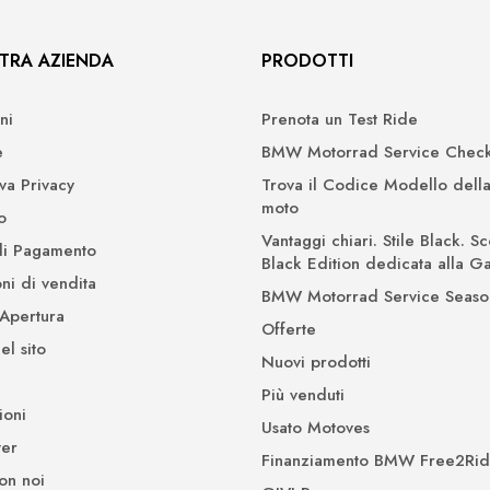
TRA AZIENDA
PRODOTTI
ni
Prenota un Test Ride
e
BMW Motorrad Service Check
iva Privacy
Trova il Codice Modello della
moto
o
Vantaggi chiari. Stile Black. Sc
di Pagamento
Black Edition dedicata alla 
ni di vendita
BMW Motorrad Service Seaso
 Apertura
Offerte
l sito
Nuovi prodotti
Più venduti
ioni
Usato Motoves
er
Finanziamento BMW Free2Ri
on noi