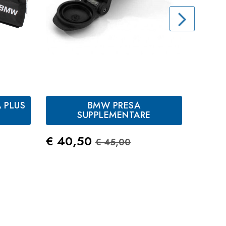
 PLUS
BMW PRESA
BM
SUPPLEMENTARE
APP
tandard
Prezzo
Prezzo Standard
Prez
€ 40,50
€ 42
€ 45,00