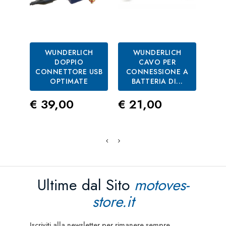
WUNDERLICH
WUNDERLICH
DOPPIO
CAVO PER
CAV
CONNETTORE USB
CONNESSIONE A
OPTIMATE
BATTERIA DI...
AN
Prezzo
Prezzo
Pre
€ 39,00
€ 21,00
€ 8
Ultime dal Sito
motoves-
store.it
Iscriviti alla newsletter per rimanere sempre