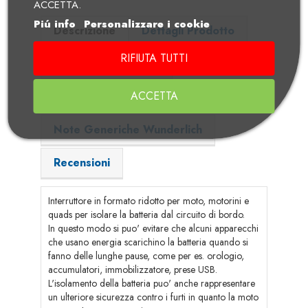
ACCETTA.
Piú info
Personalizzare i cookie
Descrizione
Dettagli Prodotto
RIFIUTA TUTTI
Adatto per i modelli
ACCETTA
Dettaglio ed Istruzioni in formato pdf
Note Generiche Wunderlich
Recensioni
Interruttore in formato ridotto per moto, motorini e
quads per isolare la batteria dal circuito di bordo.
In questo modo si puo' evitare che alcuni apparecchi
che usano energia scarichino la batteria quando si
fanno delle lunghe pause, come per es. orologio,
accumulatori, immobilizzatore, prese USB.
L'isolamento della batteria puo' anche rappresentare
un ulteriore sicurezza contro i furti in quanto la moto