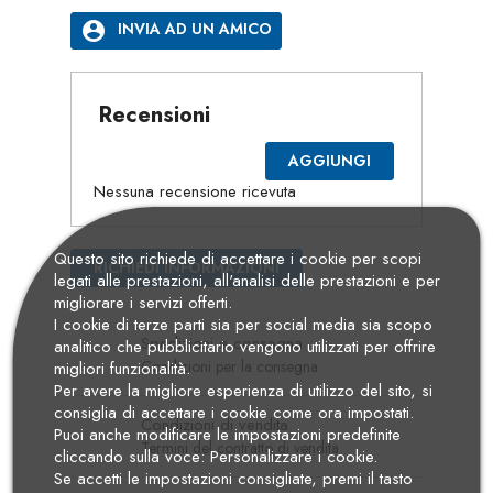
account_circle
INVIA AD UN AMICO
Recensioni
AGGIUNGI
Nessuna recensione ricevuta
Questo sito richiede di accettare i cookie per scopi
RICHIEDI INFORMAZIONI
legati alle prestazioni, all'analisi delle prestazioni e per
migliorare i servizi offerti.
I cookie di terze parti sia per social media sia scopo
Spedizioni e consegna
analitico che pubblicitario vengono utilizzati per offrire
Condizioni per la consegna
migliori funzionalità.
Per avere la migliore esperienza di utilizzo del sito, si
consiglia di accettare i cookie come ora impostati.
Condizioni di vendita
Puoi anche modificare le impostazioni predefinite
Termini del contratto di vendita
cliccando sulla voce: Personalizzare i cookie.
Se accetti le impostazioni consigliate, premi il tasto